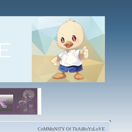
CoMMuNiTY Of ThAiBoYsLoVE