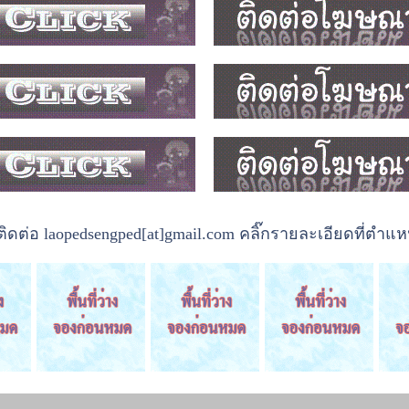
ต่อ laopedsengped[at]gmail.com คลิ๊กรายละเอียดที่ตำแหน