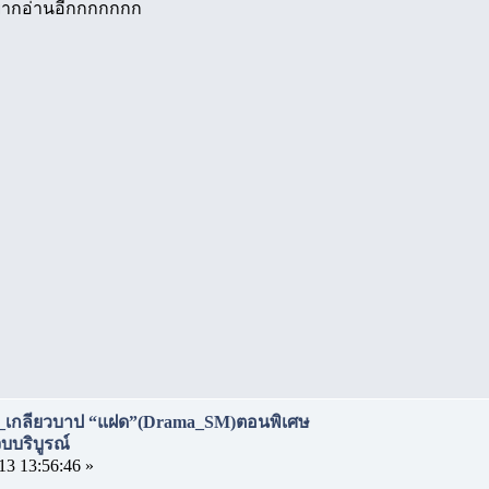
ยากอ่านอีกกกกกกก
_เกลียวบาป “แฝด”(Drama_SM)ตอนพิเศษ
บริบูรณ์
13 13:56:46 »