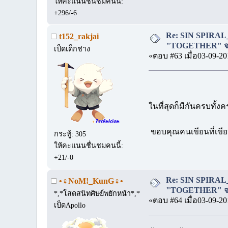
ให้คะแนนชื่นชมคนนี้:
+296/-6
Re: SIN SPIRAL
t152_rakjai
"TOGETHER" จบ
เป็ดเด็กช่าง
«ตอบ #63 เมื่อ03-09-20
ในที่สุดก็มีกันครบทั้
ขอบคุณคนเขียนที่เขียน
กระทู้: 305
ให้คะแนนชื่นชมคนนี้:
+21/-0
Re: SIN SPIRAL
•♀NoM!_KunG♀•
"TOGETHER" จบ
*,*โสดสนิทศิษย์พยักหน้า*,*
«ตอบ #64 เมื่อ03-09-20
เป็ดApollo