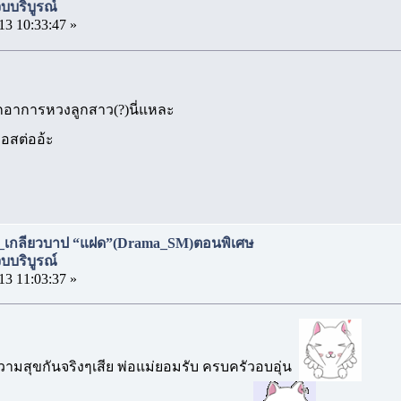
บริบูรณ์
13 10:33:47 »
กอาการหวงลูกสาว(?)นี่แหละ
บอสต่ออ้ะ
_เกลียวบาป “แฝด”(Drama_SM)ตอนพิเศษ
บริบูรณ์
13 11:03:37 »
ีความสุขกันจริงๆเสีย พ่อแม่ยอมรับ ครบครัวอบอุ่น