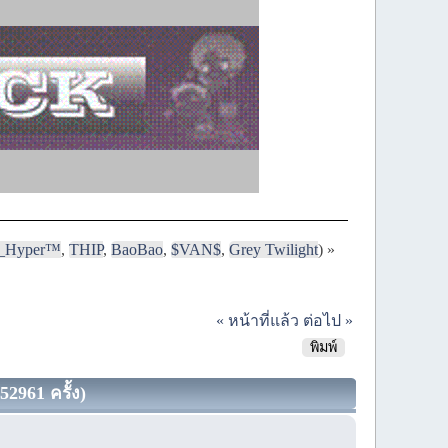
i_Hyper™
,
THIP
,
BaoBao
,
$VAN$
,
Grey Twilight
) »
« หน้าที่แล้ว
ต่อไป »
พิมพ์
2961 ครั้ง)