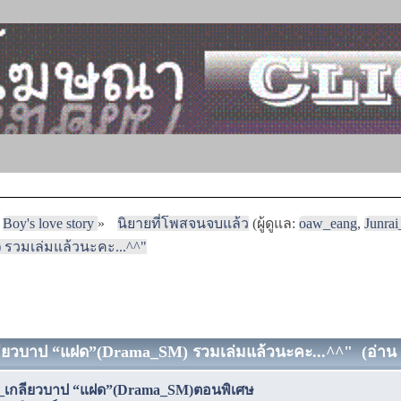
Boy's love story
»
นิยายที่โพสจนจบแล้ว
(ผู้ดูแล:
oaw_eang
,
Junra
รวมเล่มแล้วนะคะ...^^"
ียวบาป “แฝด”(Drama_SM) รวมเล่มแล้วนะคะ...^^" (อ่าน 5
_เกลียวบาป “แฝด”(Drama_SM)ตอนพิเศษ