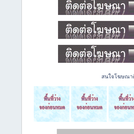
สนใจโฆษณาติด