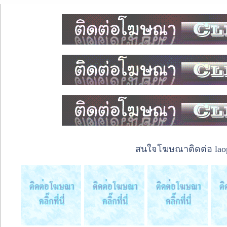
สนใจโฆษณาติดต่อ laope