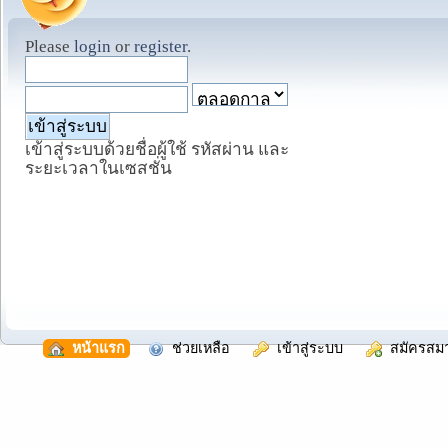
Please
login
or
register
.
เข้าสู่ระบบด้วยชื่อผู้ใช้ รหัสผ่าน และ
ระยะเวลาในเซสชั่น
  หน้าแรก
  ช่วยเหลือ
  เข้าสู่ระบบ
  สมัครสม