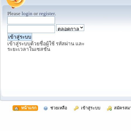
Please
login
or
register
.
เข้าสู่ระบบด้วยชื่อผู้ใช้ รหัสผ่าน และ
ระยะเวลาในเซสชั่น
  หน้าแรก
  ช่วยเหลือ
  เข้าสู่ระบบ
  สมัครสม