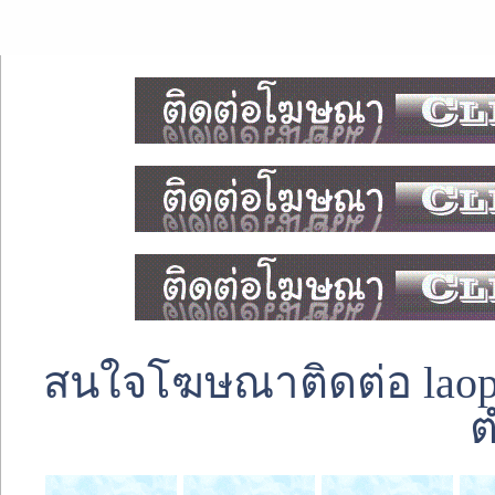
สนใจโฆษณาติดต่อ laoped
ต