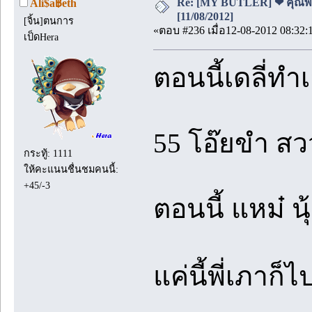
Re: [MY BUTLER] ❤ คุณพ่อบ
Ali$a฿eth
[11/08/2012]
[จิ้น]ตนการ
«ตอบ #236 เมื่อ12-08-2012 08:32:
เป็ดHera
ตอนนี้เดลี่
55 โอ๊ยขำ สว
กระทู้: 1111
ให้คะแนนชื่นชมคนนี้:
+45/-3
ตอนนี้ แหม๋ นุ
แค่นี้พี่เภา