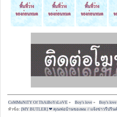
CoMMuNiTY Of ThAiBoYsLoVE
»
Boy's love
»
Boy's love
หัวข้อ:
[MY BUTLER] ❤ คุณพ่อบ้านของผม // แจ้งข่าวรีปรินต์