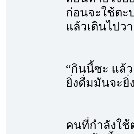
ก่อนจะใช้ตะบ
แล้วเดินไปวา
“กินนี้ซะ แล้ว
ยิ่งดื่มมันจะย
คนที่กำลังใช้