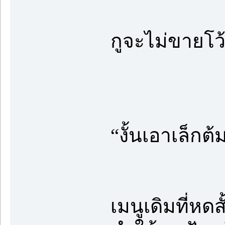
กูจะไม่ขายโว
“งั้นเอาเล็กต้
เมนูเดิมที่หด