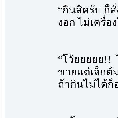
“กินสิครับ ก็ส
งอก ไม่เครื่อง
“โว้ยยยยย!! 
ขายแต่เล็กต้ม
ถ้ากินไม่ได้ก