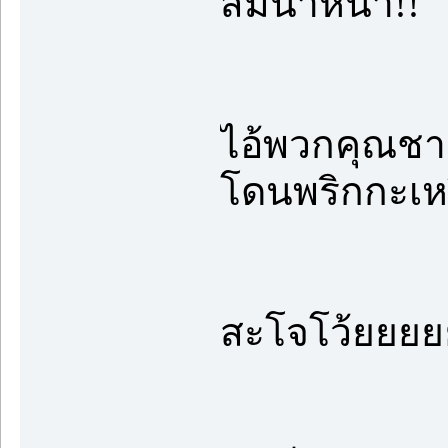
สมน้ำหน้า!!
ไอ้พวกคุณชาย
โดนพริกกะเหร
สะโจโว้ยยยย