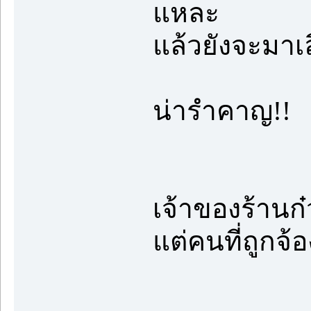
แหละ
แล้วยังจะมาเล
น่ารำคาญ!!
เจ้าของร้านก
แต่คนที่ถูกจ้