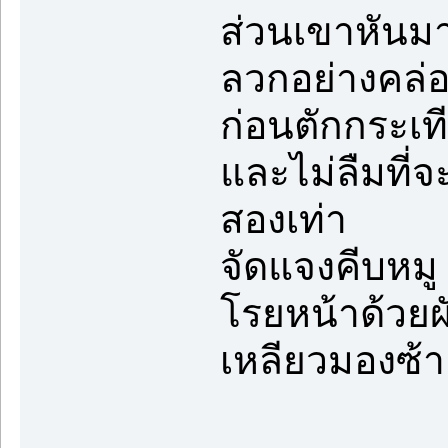
ส่วนเขาหันมา
ลวกอย่างคล่
ก่อนตักกระเท
และไม่ลืมที่
สองเท่า
จัดแจงคีบหมู 
โรยหน้าด้วยผ
เหลียวมองซ้