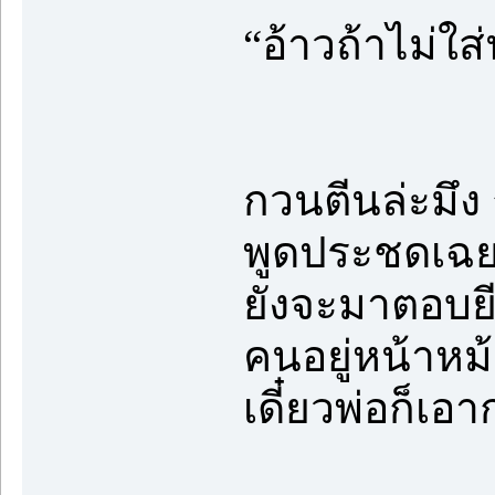
“อ้าวถ้าไม่ใส่
กวนตีนล่ะมึง
พูดประชดเฉย 
ยังจะมาตอบย
คนอยู่หน้าหม้อ
เดี๋ยวพ่อก็เ