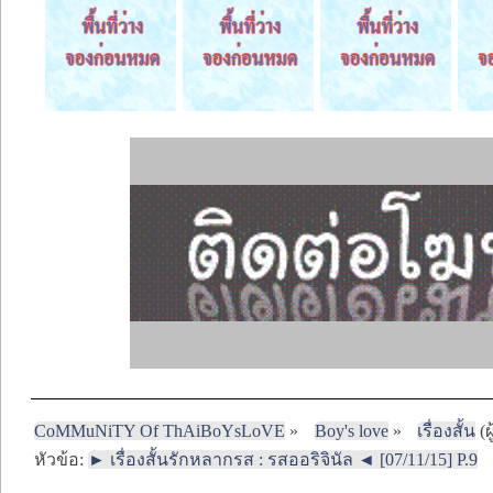
CoMMuNiTY Of ThAiBoYsLoVE
»
Boy's love
»
เรื่องสั้น
(ผ
หัวข้อ:
► เรื่องสั้นรักหลากรส : รสออริจินัล ◄ [07/11/15] P.9