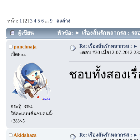
หน้า:
1
[
2
]
3
4
5
6
...
9
ลงล่าง
ผู้เขียน
หัวข้อ: ► เรื่องสั้นรักหลากรส : รสอ
Re: เรื่องสั้นรักหลากรส : ►
punchnaja
«ตอบ #30 เมื่อ12-07-2012 23:
เป็ดEros
ชอบทั้งสองเรื
กระทู้: 3354
ให้คะแนนชื่นชมคนนี้:
+383/-5
Re: เรื่องสั้นรักหลากรส : ►
Akidahaza