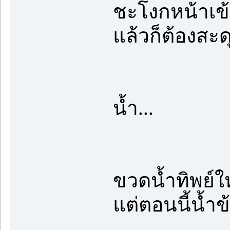
ชะโงกหน้าเข
แล้วก็ต้องสะดุ
น้ำ...
ขวดน้ำทิพย์ใ
แต่ตอนนี้น้ำ