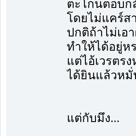
ตะโกนตอบกลั
โดยไม่แคร์สา
ปกติถ้าไม่เอา
ทำให้ได้อยู่ห
แต่ไอ้เวรตรงห
ได้ยินแล้วหมั
แต่กับมึง...