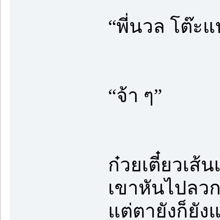
“พี่นวล โต๊ะแ
“จ้า ๆ”
ก๋วยเตี๋ยวเส้
เขาหันไปลวกก
แต่ตายังก็ยัง