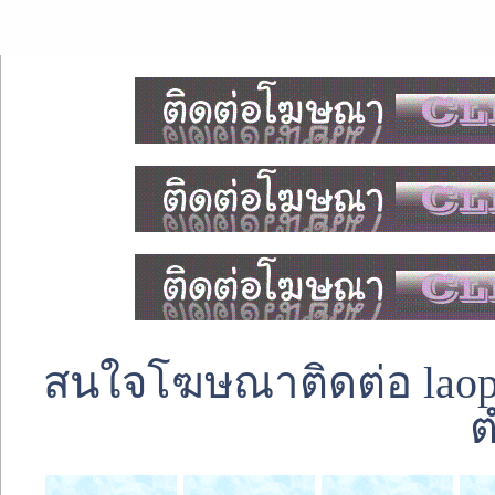
สนใจโฆษณาติดต่อ laoped
ต