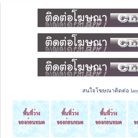
สนใจโฆษณาติดต่อ laope