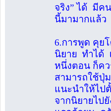
จริง” ได้ มีค
นี้มามากแล้ว
6.การพูด คุย
นิยาย ทำได้ 
หนึ่งตอน ก็ค
สามารถใช้ปุ่ม
แนะนำให้ไปตั้ง
จากนิยายไปยั