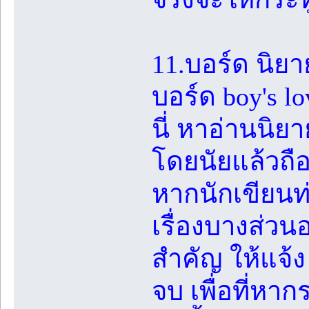
11.บอร์ด นิยา
บอร์ด boy's lo
นี่ หาอ่านนิย
โดยนัยแล้วถื
หากนักเขียนท่
เรื่องบางส่ว
สำคัญ ให้แจ้ง
จบ เพื่อที่ห