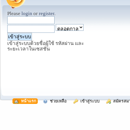
Please
login
or
register
.
เข้าสู่ระบบด้วยชื่อผู้ใช้ รหัสผ่าน และ
ระยะเวลาในเซสชั่น
  หน้าแรก
  ช่วยเหลือ
  เข้าสู่ระบบ
  สมัครสม