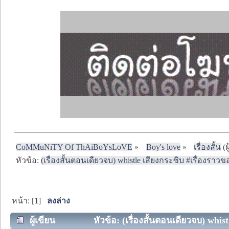
CoMMuNiTY Of ThAiBoYsLoVE
»
Boy's love
»
เรื่องสั้น
(ผ
หัวข้อ:
(เรื่องสั้นตอนเดียวจบ) whistle เสียงกระซิบ #เรื่องราวข
หน้า: [
1
]
ลงล่าง
ผู้เขียน
หัวข้อ: (เรื่องสั้นตอนเดียวจบ) whis