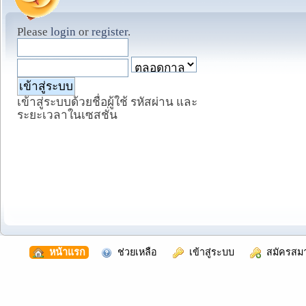
Please
login
or
register
.
เข้าสู่ระบบด้วยชื่อผู้ใช้ รหัสผ่าน และ
ระยะเวลาในเซสชั่น
  หน้าแรก
  ช่วยเหลือ
  เข้าสู่ระบบ
  สมัครสม