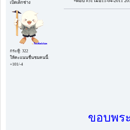
«ตอบ #51 เมื่อ11-04-2011 20:
เป็ดเด็กช่าง
กระทู้: 322
ให้คะแนนชื่นชมคนนี้:
+101/-4
ขอบพระคุ