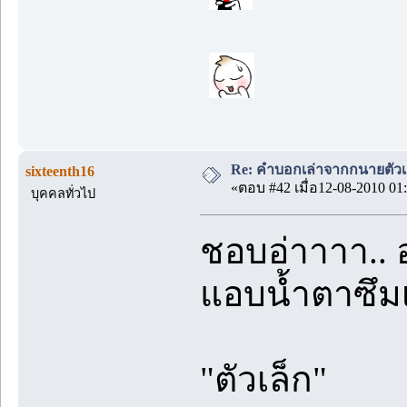
Re: คำบอกเล่าจากกนายตัวเ
sixteenth16
«ตอบ #42 เมื่อ12-08-2010 01:
บุคคลทั่วไป
ชอบอ่าาาา.. อ
แอบน้ำตาซึมเ
"ตัวเล็ก"