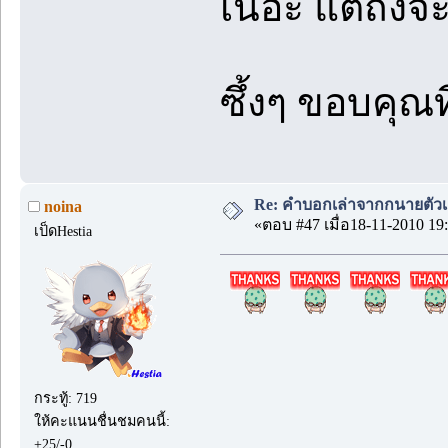
เนอะ แต่ถึงจ
ซึ้งๆ ขอบคุณท
Re: คำบอกเล่าจากกนายตัวเ
noina
«ตอบ #47 เมื่อ18-11-2010 19:
เป็ดHestia
กระทู้: 719
ให้คะแนนชื่นชมคนนี้:
+25/-0