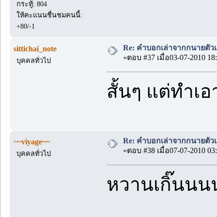
กระทู้: 804
ให้คะแนนชื่นชมคนนี้:
+80/-1
Re: คำบอกเล่าจากกนายตัวเ
sittichai_note
«ตอบ #37 เมื่อ03-07-2010 18:
บุคคลทั่วไป
สั้นๆ แต่ทำเ
Re: คำบอกเล่าจากกนายตัวเ
~~viyage~~
«ตอบ #38 เมื่อ07-07-2010 03:
บุคคลทั่วไป
หวานเกิ๊น