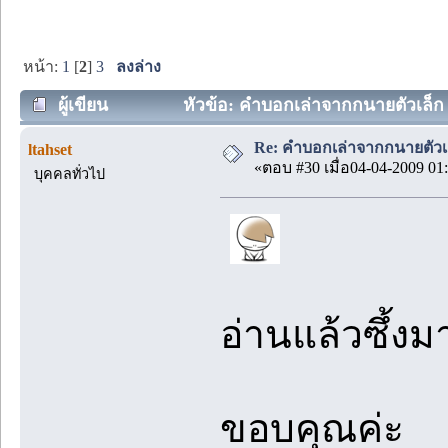
หน้า:
1
[
2
]
3
ลงล่าง
ผู้เขียน
หัวข้อ: คำบอกเล่าจากกนายตัวเล็ก (
Re: คำบอกเล่าจากกนายตัวเ
ltahset
«ตอบ #30 เมื่อ04-04-2009 01:
บุคคลทั่วไป
อ่านแล้วซึ้ง
ขอบคุณค่ะ