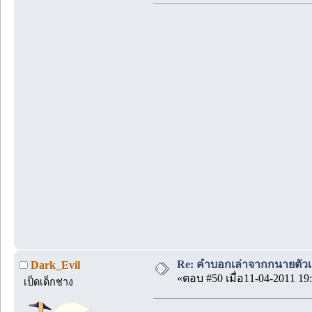
Re: คำบอกเล่าจากกนายตัวเ
Dark_Evil
«ตอบ #50 เมื่อ11-04-2011 19:
เป็ดเด็กช่าง