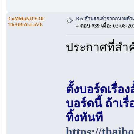
Re: คำบอกเล่าจากกนายตัวเ
CoMMuNiTY Of
ThAiBoYsLoVE
«
ตอบ #39 เมื่อ:
02-08-201
ประกาศที่สำ
ตั้งบอร์ดเรื่อ
บอร์ดนี้ ถ้า
ทิ้งทันที
https://thai