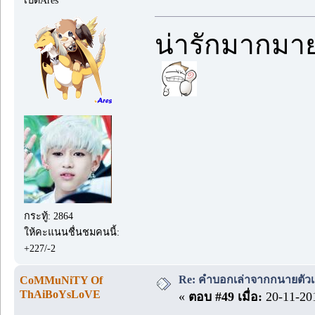
เป็ดAres
น่ารักมากมา
กระทู้: 2864
ให้คะแนนชื่นชมคนนี้:
+227/-2
Re: คำบอกเล่าจากกนายตัวเ
CoMMuNiTY Of
ThAiBoYsLoVE
«
ตอบ #49 เมื่อ:
20-11-201