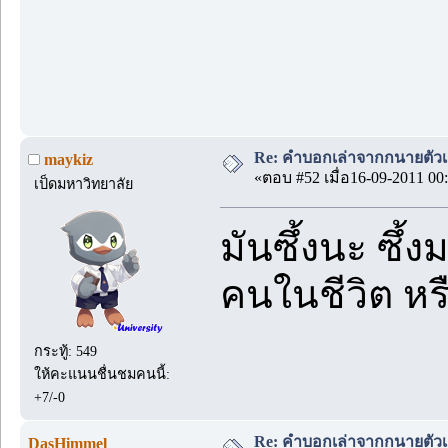
Re: คำบอกเล่าจากกนายตัวเ
maykiz
«ตอบ #52 เมื่อ16-09-2011 00:
เป็ดมหาวิทยาลัย
มันซึ้งนะ ซึ้ง
คนในชีวิต หรื
กระทู้: 549
ให้คะแนนชื่นชมคนนี้:
+7/-0
Re: คำบอกเล่าจากกนายตัวเ
DasHimmel