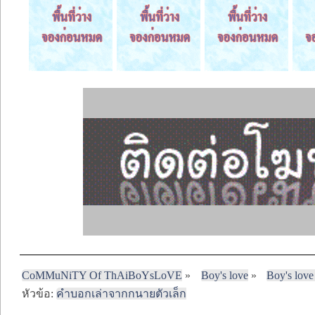
CoMMuNiTY Of ThAiBoYsLoVE
»
Boy's love
»
Boy's love
หัวข้อ:
คำบอกเล่าจากกนายตัวเล็ก