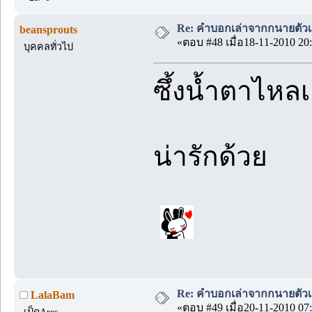
Re: คำบอกเล่าจากกนายตัวเ
beansprouts
«ตอบ #48 เมื่อ18-11-2010 20:
บุคคลทั่วไป
ซึ้งน้ำตาไหล
น่ารักด้วย
Re: คำบอกเล่าจากกนายตัวเ
LalaBam
«ตอบ #49 เมื่อ20-11-2010 07: