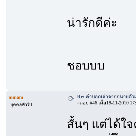
น่ารักดีค่ะ
ชอบบบ
Re: คำบอกเล่าจากกนายตัวเ
nunam
«ตอบ #46 เมื่อ18-11-2010 17:
บุคคลทั่วไป
สั้นๆ แต่ได้ใ