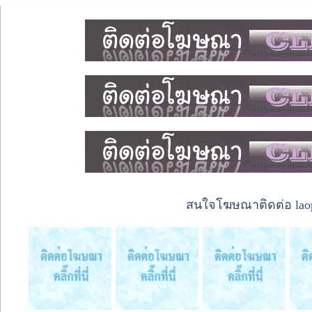
สนใจโฆษณาติดต่อ laope