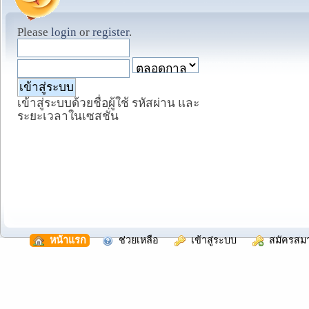
Please
login
or
register
.
เข้าสู่ระบบด้วยชื่อผู้ใช้ รหัสผ่าน และ
ระยะเวลาในเซสชั่น
  หน้าแรก
  ช่วยเหลือ
  เข้าสู่ระบบ
  สมัครสม