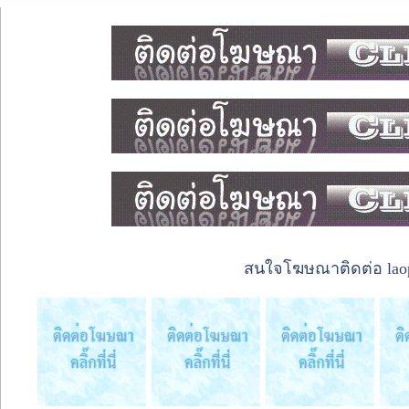
สนใจโฆษณาติดต่อ laope