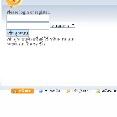
Please
login
or
register
.
เข้าสู่ระบบด้วยชื่อผู้ใช้ รหัสผ่าน และ
ระยะเวลาในเซสชั่น
  หน้าแรก
  ช่วยเหลือ
  เข้าสู่ระบบ
  สมัครสม