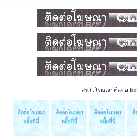
สนใจโฆษณาติดต่อ laope