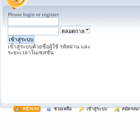
Please
login
or
register
.
เข้าสู่ระบบด้วยชื่อผู้ใช้ รหัสผ่าน และ
ระยะเวลาในเซสชั่น
  หน้าแรก
  ช่วยเหลือ
  เข้าสู่ระบบ
  สมัครสม