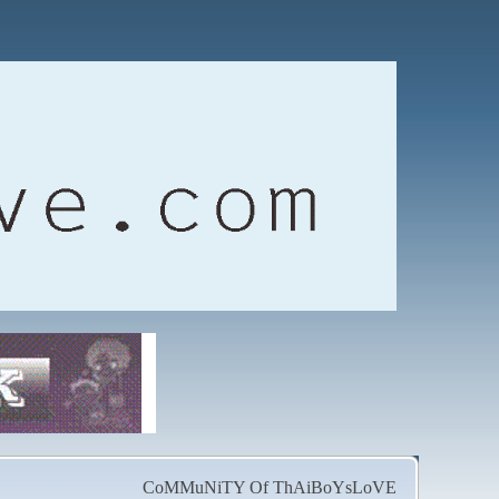
CoMMuNiTY Of ThAiBoYsLoVE