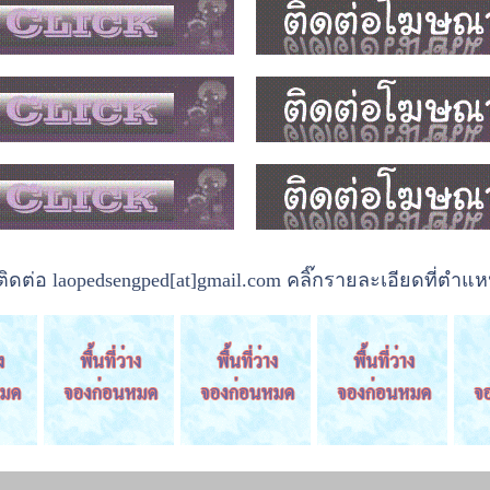
ต่อ laopedsengped[at]gmail.com คลิ๊กรายละเอียดที่ตำแหน