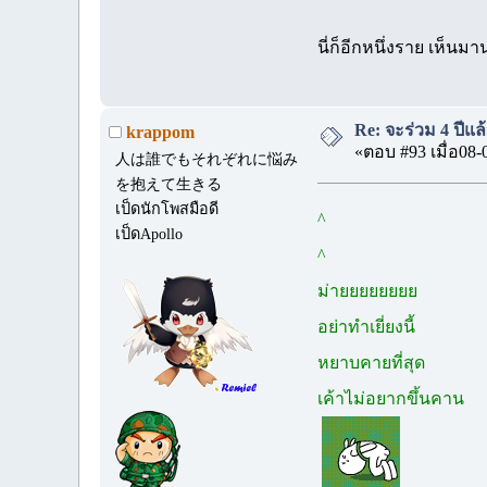
นี่ก็อีกหนึ่งราย เห็น
Re: จะร่วม 4 ปีแล้
krappom
«ตอบ #93 เมื่อ08-
人は誰でもそれぞれに悩み
を抱えて生きる
เป็ดนักโพสมือดี
^
เป็ดApollo
^
ม่ายยยยยยยย
อย่าทำเยี่ยงนี้
หยาบคายที่สุด
เค้าไม่อยากขึ้นคาน