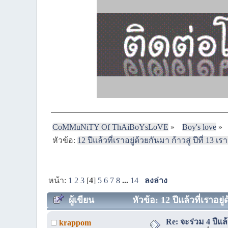
CoMMuNiTY Of ThAiBoYsLoVE
»
Boy's love
»
หัวข้อ:
12 ปีแล้วที่เราอยู่ด้วยกันมา ก้าวสู่ ปีที่ 13
หน้า:
1
2
3
[
4
]
5
6
7
8
...
14
ลงล่าง
ผู้เขียน
หัวข้อ: 12 ปีแล้วที่เราอยู
Re: จะร่วม 4 ปีแล้
krappom