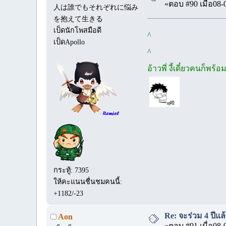
«ตอบ #90 เมื่อ08-
人は誰でもそれぞれに悩み
を抱えて生きる
เป็ดนักโพสมือดี
^
เป็ดApollo
^
อ้าวพี่ งี้เดี๋ยวคนก็พร
กระทู้: 7395
ให้คะแนนชื่นชมคนนี้:
+1182/-23
Re: จะร่วม 4 ปีแล้
Aon
«ตอบ #91 เมื่อ08-