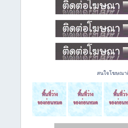
สนใจโฆษณาติด