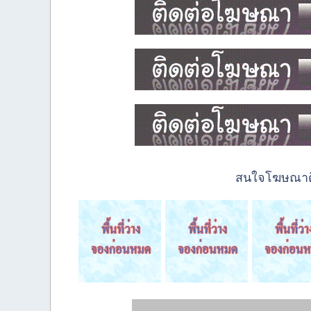
สนใจโฆษณาติด