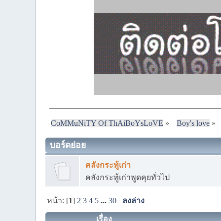
CoMMuNiTY Of ThAiBoYsLoVE
»
Boy's love
»
บอร์ดย่อย
คลังกระทู้เก่า
คลังกระทู้เก่าพูดคุยทั่วไป
หน้า: [
1
]
2
3
4
5
...
30
ลงล่าง
เรื่อง