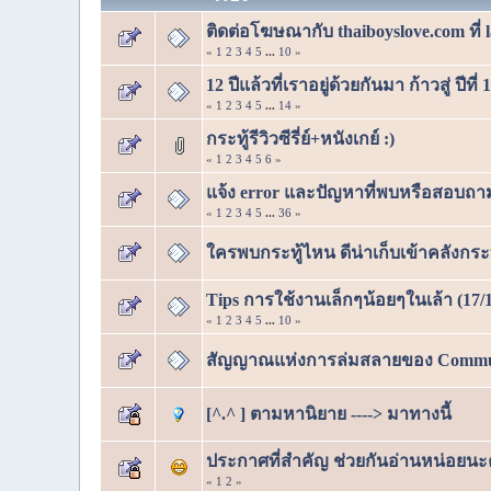
ติดต่อโฆษณากับ thaiboyslove.com ที่ 
«
1
2
3
4
5
...
10
»
12 ปีแล้วที่เราอยู่ด้วยกันมา ก้าวสู่ ปีท
«
1
2
3
4
5
...
14
»
กระทู้รีวิวซีรี่ย์+หนังเกย์ :)
«
1
2
3
4
5
6
»
แจ้ง error และปัญหาที่พบหรือสอบถามการใ
«
1
2
3
4
5
...
36
»
ใครพบกระทู้ไหน ดีน่าเก็บเข้าคลังกระทุ
Tips การใช้งานเล็กๆน้อยๆในเล้า (17/1
«
1
2
3
4
5
...
10
»
สัญญาณแห่งการล่มสลายของ Communit
[^.^ ] ตามหานิยาย ----> มาทางนี้
ประกาศที่สำคัญ ช่วยกันอ่านหน่อยนะ
«
1
2
»