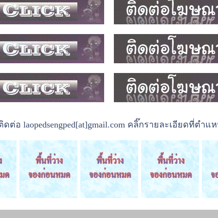
ต่อ laopedsengped[at]gmail.com คลิ๊กรายละเอียดที่ตำแหน