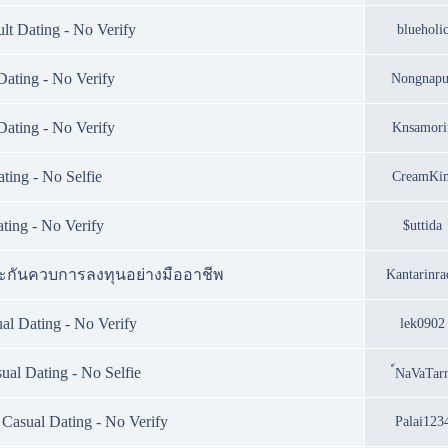
t Dating - No Verify
blueholi
ating - No Verify
Nongnapu
ating - No Verify
Knsamori
ting - No Selfie
CreamKi
ting - No Verify
$uttida
ระกันควบการลงทุนอย่างมืออาชีพ
Kantarinra
l Dating - No Verify
lek0902
al Dating - No Selfie
์NaVaTar
asual Dating - No Verify
Palai123