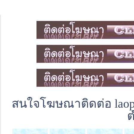
สนใจโฆษณาติดต่อ laoped
ต