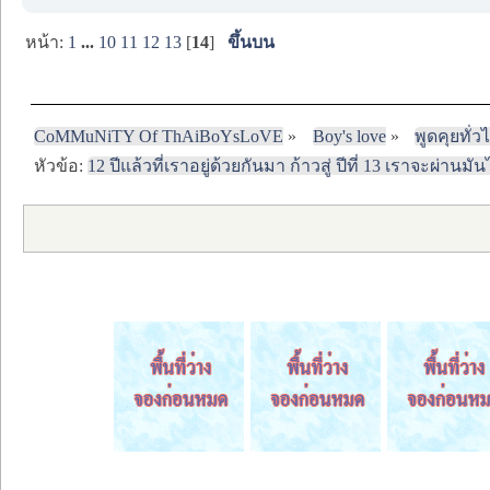
หน้า:
1
...
10
11
12
13
[
14
]
ขึ้นบน
CoMMuNiTY Of ThAiBoYsLoVE
»
Boy's love
»
พูดคุยทั่ว
หัวข้อ:
12 ปีแล้วที่เราอยู่ด้วยกันมา ก้าวสู่ ปีที่ 13 เราจะผ่านมั