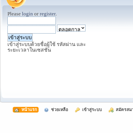
Please
login
or
register
.
เข้าสู่ระบบด้วยชื่อผู้ใช้ รหัสผ่าน และ
ระยะเวลาในเซสชั่น
  หน้าแรก
  ช่วยเหลือ
  เข้าสู่ระบบ
  สมัครสม