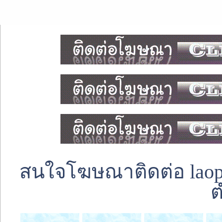
สนใจโฆษณาติดต่อ laoped
ต