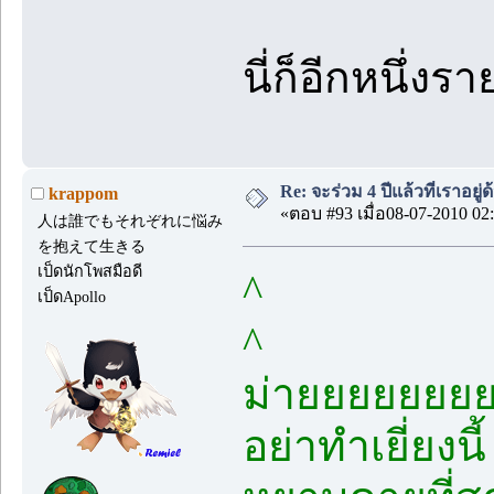
นี่ก็อีกหนึ่
Re: จะร่วม 4 ปีแล้วที่เราอยู่
krappom
«ตอบ #93 เมื่อ08-07-2010 02:
人は誰でもそれぞれに悩み
を抱えて生きる
เป็ดนักโพสมือดี
^
เป็ดApollo
^
ม่ายยยยยยย
อย่าทำเยี่ยงนี้