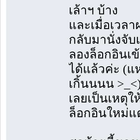
เล้าฯ บ้าง
และเมื่อเวลา
กลับมานั่งจับ
ลองล็อกอินเข้
ได้แล้วค่ะ (
เกิ้นนนน >_<
เลยเป็นเหตุใ
ล็อกอินใหม่แต