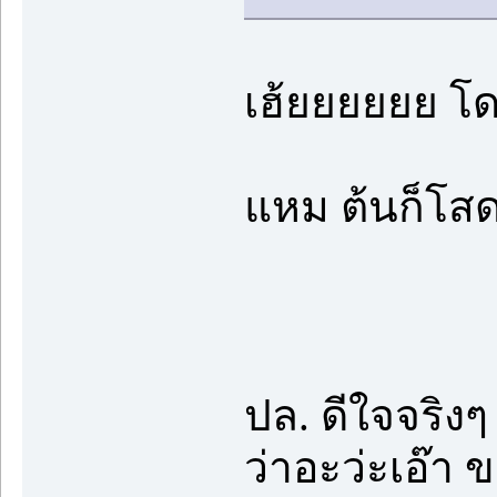
เฮ้ยยยยยย โด
แหม ต้นก็โส
ปล. ดีใจจริงๆ
ว่าอะว่ะเอ๊า 