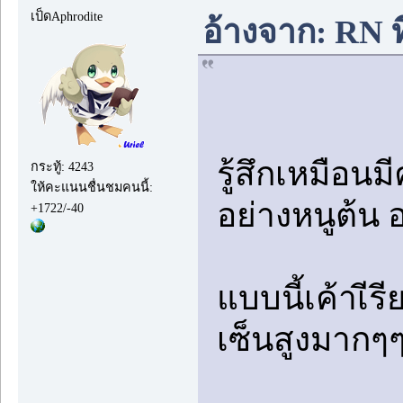
เป็ดAphrodite
อ้างจาก: RN ท
รู้สึกเหมือนมี
กระทู้: 4243
ให้คะแนนชื่นชมคนนี้:
อย่างหนูต้น อ
+1722/-40
แบบนี้เค้าเีร
เซ็นสูงมากๆ