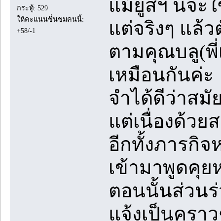
แม้ยูสฯ นี้จะใ
กระทู้: 529
ให้คะแนนชื่นชมคนนี้:
แต่จริงๆ แล้
+58/-1
ตามคุณบลู(พี
เหมือนกันค่ะ
จำได้ดีว่าสมั
แต่เนื่องด้วยส
อีกทั้งภารกิจห
เข้ามาพูดคุย
ตอนนั้นส่วนร่
แจ้งเป็นคราว