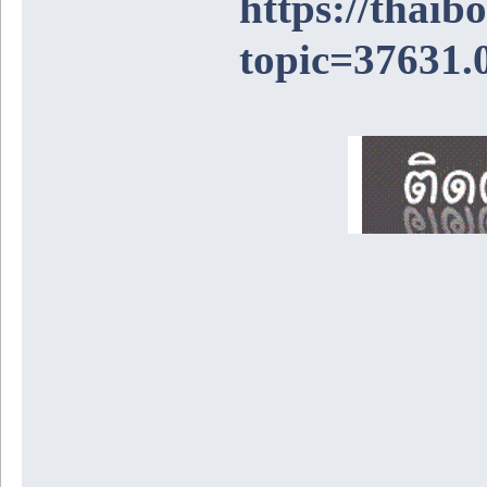
https://thai
topic=37631.