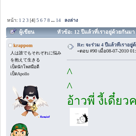
หน้า:
1
2
3
[
4
]
5
6
7
8
...
14
ลงล่าง
ผู้เขียน
หัวข้อ: 12 ปีแล้วที่เราอยู่ด้วยกันมา
Re: จะร่วม 4 ปีแล้วที่เราอยู่
krappom
«ตอบ #90 เมื่อ08-07-2010 01:
人は誰でもそれぞれに悩み
を抱えて生きる
เป็ดนักโพสมือดี
^
เป็ดApollo
^
อ้าวพี่ งี้เด