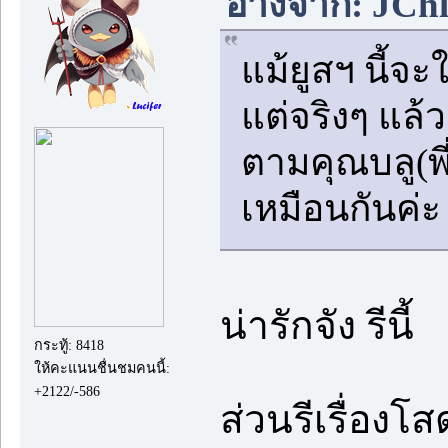
อ้างจาก: JChl
แม้ยูสฯ นี้จะ
แต่จริงๆ แล้
ตามคุณบลู(พี
เหมือนกันค่ะ
น่ารักจัง รีนี้
กระทู้: 8418
ให้คะแนนชื่นชมคนนี้:
+2122/-586
ส่วนรีเรื่อง