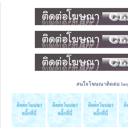
สนใจโฆษณาติดต่อ laope