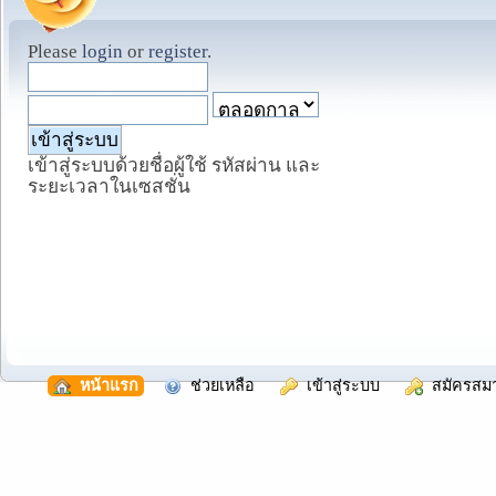
Please
login
or
register
.
เข้าสู่ระบบด้วยชื่อผู้ใช้ รหัสผ่าน และ
ระยะเวลาในเซสชั่น
  หน้าแรก
  ช่วยเหลือ
  เข้าสู่ระบบ
  สมัครสม