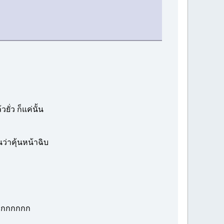
ั่ว ก็แค่นั้น
ว่าคุ้นหน้าฉิบ
กกกกกกก