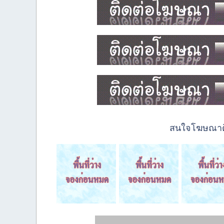
สนใจโฆษณาติด