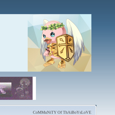
CoMMuNiTY Of ThAiBoYsLoVE