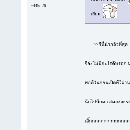
+445/-26
เยี่ยม
------>>รีนี้น่ากลัวที่สุด
จีอ่ะไม่มีอะไรดีหรอก 
พอดีวันก่อนเปิดทีวีผ่า
นึกไปนึกมา สมองจะระเบิ
เอิ๊กกกกกกกกกกกก