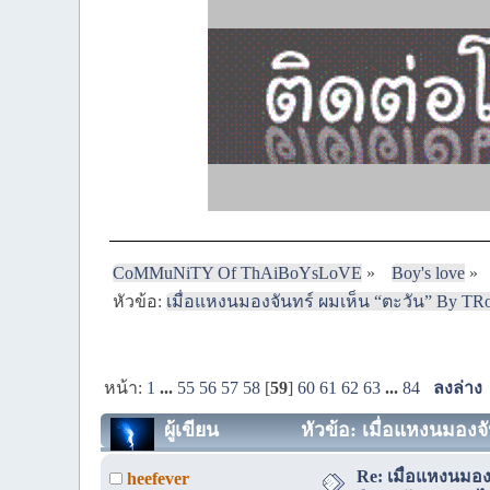
CoMMuNiTY Of ThAiBoYsLoVE
»
Boy's love
»
หัวข้อ:
เมื่อแหงนมองจันทร์ ผมเห็น “ตะวัน” By TRo
หน้า:
1
...
55
56
57
58
[
59
]
60
61
62
63
...
84
ลงล่าง
ผู้เขียน
หัวข้อ: เมื่อแหงนมองจ
Re: เมื่อแหงนมอ
heefever