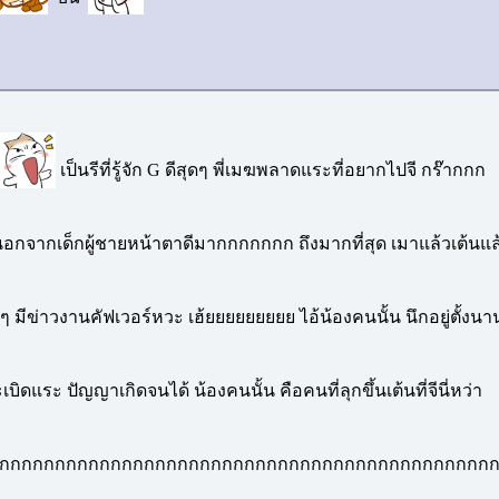
เป็นรีที่รู้จัก G ดีสุดๆ พี่เมฆพลาดแระที่อยากไปจี กร๊ากกก
นอกจากเด็กผู้ชายหน้าตาดีมากกกกกกก ถึงมากที่สุด เมาแล้วเต้นแล้วย
นๆ มีข่าวงานคัฟเวอร์หวะ เฮ้ยยยยยยยยย ไอ้น้องคนนั้น นึกอยู่ตั้งนาน
ดแระ ปัญญาเกิดจนได้ น้องคนนั้น คือคนที่ลุกขึ้นเต้นที่จีนี่หว่า
กกกกกกกกกกกกกกกกกกกกกกกกกกกกกกกกกกกกกกกกกกกกกก