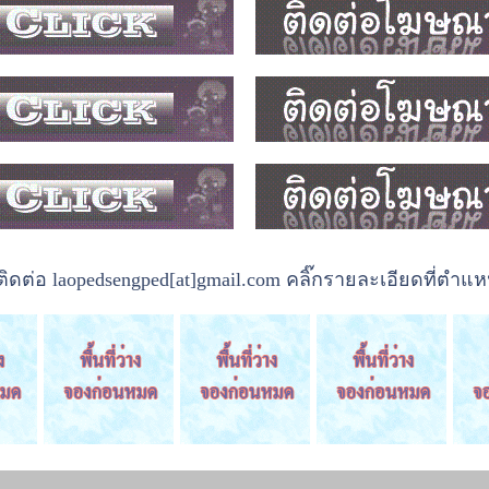
ต่อ laopedsengped[at]gmail.com คลิ๊กรายละเอียดที่ตำแหน