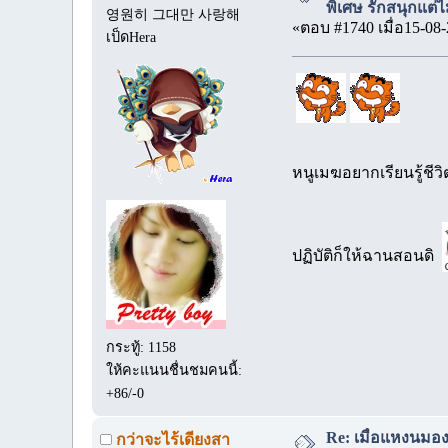
พิเศษ รักสนุกแต่ไม
영원히 그대만 사랑해
«ตอบ #1740 เมื่อ15-08-
เป็ดHera
หนูเมฆอยากเรียนรู้ชีวิ
ปฏิบัติก็ให้ฉานสอนดิ
กระทู้: 1158
ให้คะแนนชื่นชมคนนี้:
+86/-0
Re: เมื่อแหงนมอ
กว่าจะไร้เดียงสา