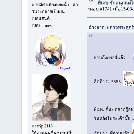
พิเศษ รักสนุกแต่ไม
อาจมีค่าเพียงหยดน้ำ...สัก
«ตอบ #1741 เมื่อ15-08-
วันจะกลายเป็นฝน
เป็ดแสนดี
เป็ดHermes
อ้างจาก: iiดาวพระศุกร์
อ่านถึงตรงนี้แล้ว...
คิดถึง G 5555
พี่เมฆ ก็นะ อยากรู้
วันหลังไปกะเค้ามั้ย.
กระทู้: 2118
ให้คะแนนชื่นชมคนนี้:
เป็น NC ที่อ่านเเล้ว