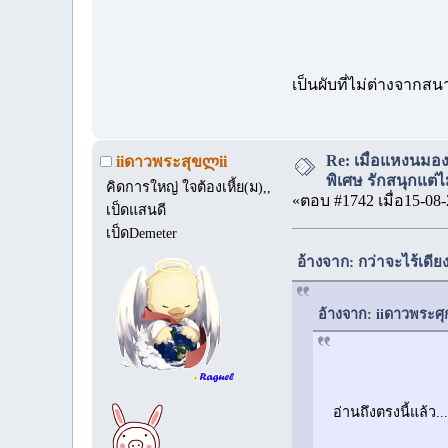
เป็นผับที่ไม่ต่างจากส
Re: เมื่อแหงนมอ
iiดาวพระสุขლii
พิเศษ รักสนุกแต่ไม
คิดการใหญ่ ใจต้องเหี้ย(ม),,
«ตอบ #1742 เมื่อ15-08-
เป็ดแสนดี
เป็ดDemeter
อ้างจาก: กว่าจะไร้เดีย
อ้างจาก: iiดาวพระศุก
อ่านถึงตรงนี้แล้ว.