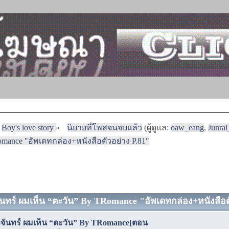
Boy's love story
»
นิยายที่โพสจนจบแล้ว
(ผู้ดูแล:
oaw_eang
,
Junra
mance "อัพเดทกล่อง+หนังสือตัวอย่าง P.81"
ันทร์ ผมเห็น “ตะวัน” By TRomance "อัพเดทกล่อง+หนังสือตั
งจันทร์ ผมเห็น “ตะวัน” By TRomance[ตอน