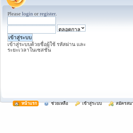
Please
login
or
register
.
เข้าสู่ระบบด้วยชื่อผู้ใช้ รหัสผ่าน และ
ระยะเวลาในเซสชั่น
  หน้าแรก
  ช่วยเหลือ
  เข้าสู่ระบบ
  สมัครสม