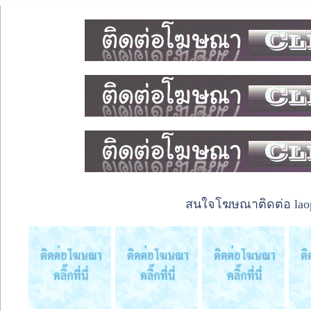
สนใจโฆษณาติดต่อ laope