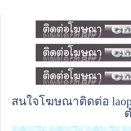
สนใจโฆษณาติดต่อ laoped
ต