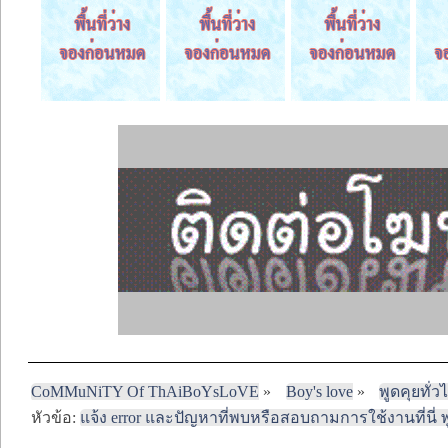
CoMMuNiTY Of ThAiBoYsLoVE
»
Boy's love
»
พูดคุยทั่ว
หัวข้อ:
แจ้ง error และปัญหาที่พบหรือสอบถามการใช้งานที่นี่ พูดค