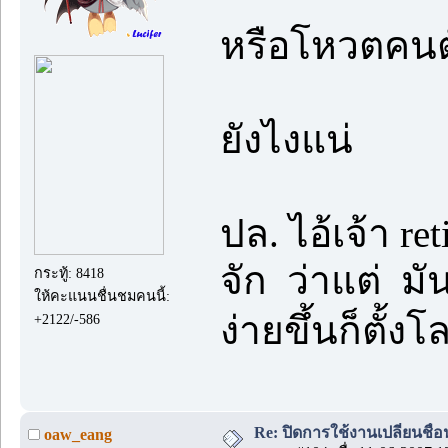
หรือโหวตคนตั
ยังไงแน่
ปล. ไอ้เจ้า re
จัก ว่าแต่ มั
กระทู้: 8418
ให้คะแนนชื่นชมคนนี้:
ง่ายขึ้นก็
+2122/-586
Re: ปิดการใช้งานเปลี่ยนชื่
oaw_eang