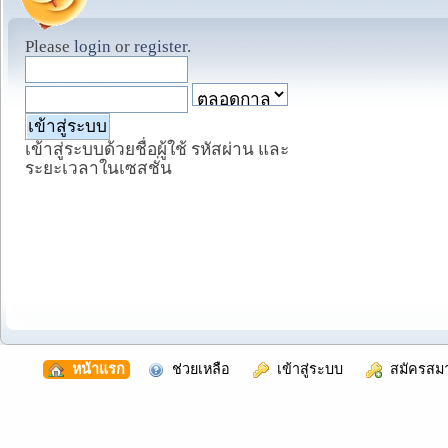
Please
login
or
register
.
เข้าสู่ระบบด้วยชื่อผู้ใช้ รหัสผ่าน และ
ระยะเวลาในเซสชั่น
  หน้าแรก
  ช่วยเหลือ
  เข้าสู่ระบบ
  สมัครสม