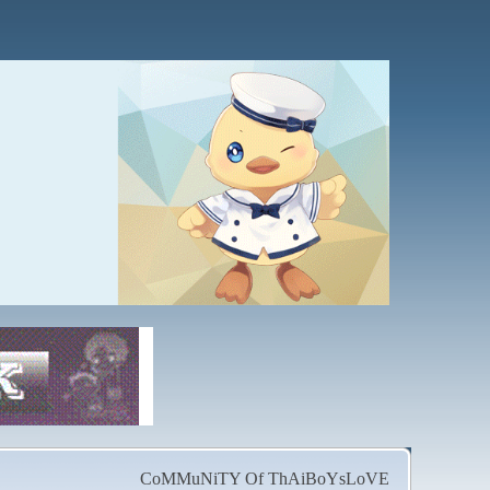
CoMMuNiTY Of ThAiBoYsLoVE