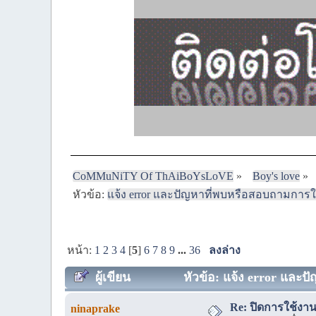
CoMMuNiTY Of ThAiBoYsLoVE
»
Boy's love
»
หัวข้อ:
แจ้ง error และปัญหาที่พบหรือสอบถามการใช้งาน
หน้า:
1
2
3
4
[
5
]
6
7
8
9
...
36
ลงล่าง
ผู้เขียน
หัวข้อ: แจ้ง error และปัญ
Re: ปิดการใช้งาน
ninaprake