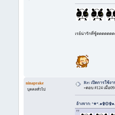
เรย์น่ารักที่ซู้ดดดดด
Re: เปิดการใช้งาน
ninaprake
«ตอบ #124 เมื่อ09
บุคคลทั่วไป
อ้างจาก: º★*.๑۩۞۩๑..