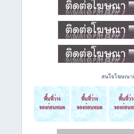
สนใจโฆษณาติด