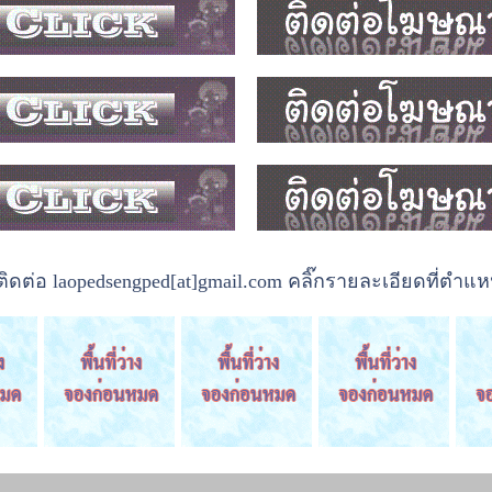
ต่อ laopedsengped[at]gmail.com คลิ๊กรายละเอียดที่ตำแหน