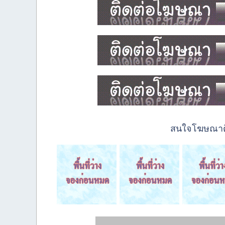
สนใจโฆษณาติด