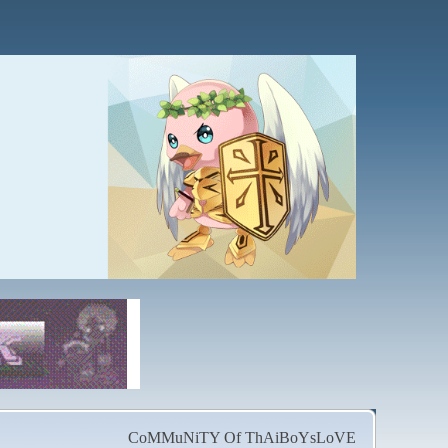
CoMMuNiTY Of ThAiBoYsLoVE