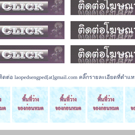
ต่อ laopedsengped[at]gmail.com คลิ๊กรายละเอียดที่ตำแหน