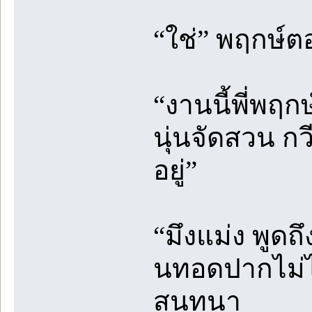
“ใช่” พฤกษ์ต
“งานนี้พี่พ
นุ่นจัดสวน กว
อยู่”
“มึงแม่ง พูดถ
นทอดปากไม่ไ
สนทนา