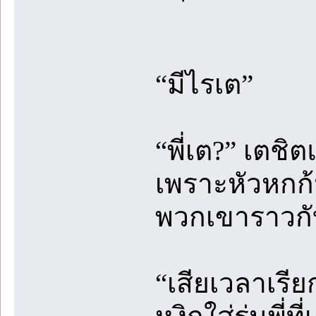
“มีไรเต”
“พี่เต?” เตชิ
เพราะหัวหกก้
พวกเขาราวกับ
“เสียเวลาเรียก