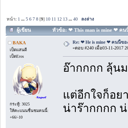
หน้า:
1
...
5
6
7
8
[
9
]
10
11
12
13
...
40
ลงล่าง
ผู้เขียน
หัวข้อ: ❤ This man is mine ❤ คนนี
Re: ❤ He is mine ❤ คนนี้ของ
BAKA
«ตอบ #240 เมื่อ03-11-2017 2
เป็ดแสนดี
เป็ดEros
อ๊ากกกก ลุ้
แต่อีกใจก็อยา
กระทู้: 3025
น่าร๊ากกกก น
ให้คะแนนชื่นชมคนนี้:
+66/-10