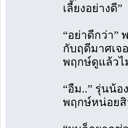
เลี้ยงอย่างดี”
“อย่าดีกว่า” พ
กับฤดีมาศเจอ
พฤกษ์ดูแล้วไ
“อืม..” รุ่นน
พฤกษ์หน่อยสิว