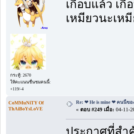
เกือบแล้ว เกื
เหมียวนะเหม
กระทู้: 2670
ให้คะแนนชื่นชมคนนี้:
+119/-4
Re: ❤ He is mine ❤ คนนี้ของ
CoMMuNiTY Of
ThAiBoYsLoVE
«
ตอบ #249 เมื่อ:
04-11-20
ประกาศที่สำ