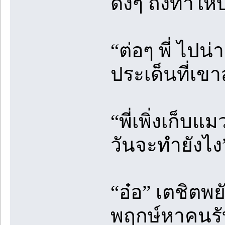
ดังๆ ถึงทำให
“ต่อๆ พี่ ไป
ประเด็นที่เขา
“พี่เพิ่งเก็บแ
วันจะทำยังไง
“อ๋อ” เตชิตพ
พฤกษ์หาคนรับ