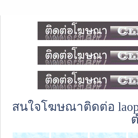
สนใจโฆษณาติดต่อ laoped
ต