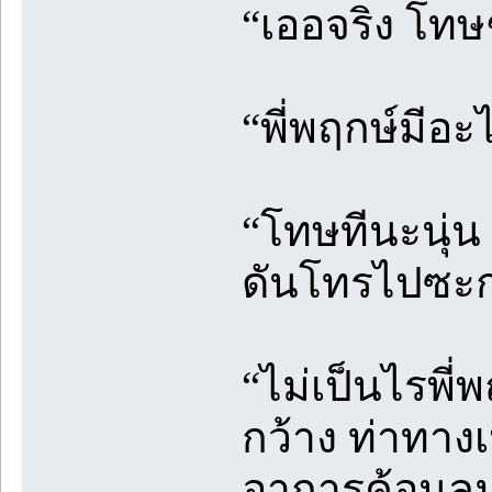
“เออจริง โทษๆ
“พี่พฤกษ์มีอ
“โทษทีนะนุ่น 
ดันโทรไปซะก
“ไม่เป็นไรพี่พ
กว้าง ท่าทาง
อาการค้อนลม