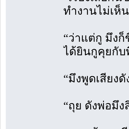
ทำงานไม่เห็น
“ว่าแต่กู มึงก
ได้ยินกูคุยกั
“มึงพูดเสียงดั
“ถุย ดังพ่อมึงส