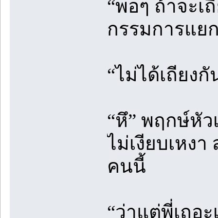
“พอๆ ถ้าจะเถี
กรรมการแยกม
“ไม่ได้เถียงก
“หึ” พฤกษ์หั
ไม่เงียบเหงา
คนนี้
“ว่าแต่พี่เถ