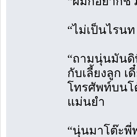
“ผมก็อยากช่ว
“ไม่เป็นไรนท เ
“ถามนุ่นมันดิพ
กับเลี้ยงลูก 
โทรศัพท์บนโต
แม่นยำ
“นุ่นมาโต๊ะพี