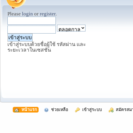
Please
login
or
register
.
เข้าสู่ระบบด้วยชื่อผู้ใช้ รหัสผ่าน และ
ระยะเวลาในเซสชั่น
  หน้าแรก
  ช่วยเหลือ
  เข้าสู่ระบบ
  สมัครสม