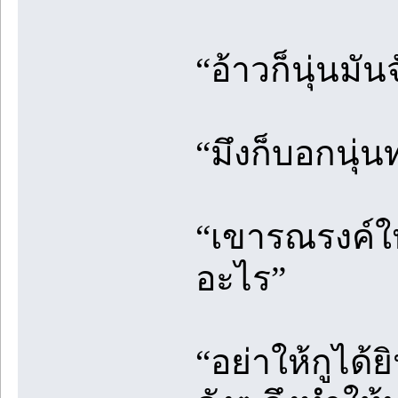
“อ้าวก็นุ่นมั
“มึงก็บอกนุ่
“เขารณรงค์ให
อะไร”
“อย่าให้กูได