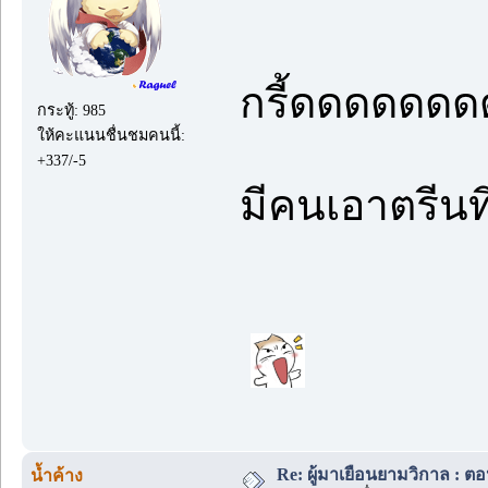
กรี้ดดดดดด
กระทู้: 985
ให้คะแนนชื่นชมคนนี้:
+337/-5
มีคนเอาตรี
Re: ผู้มาเยือนยามวิกาล : ต
น้ำค้าง