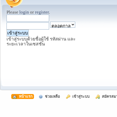
Please
login
or
register
.
เข้าสู่ระบบด้วยชื่อผู้ใช้ รหัสผ่าน และ
ระยะเวลาในเซสชั่น
  หน้าแรก
  ช่วยเหลือ
  เข้าสู่ระบบ
  สมัครสม