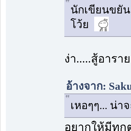
นักเขียนขยัน
โว้ย
ง่า.....สู้อา
อ้างจาก: Saku
เหอๆๆ... น่า
อยากให้มีทุ