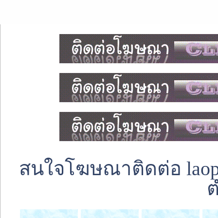
สนใจโฆษณาติดต่อ laoped
ต