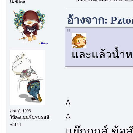
เป็ดHera
อ้างจาก: Pzto
และแล้วน้ำหย
^
กระทู้: 1003
^
ให้คะแนนชื่นชมคนนี้:
+81/-1
แย๊กกกส์ ข้อ