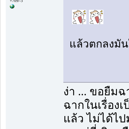
+709/-3
แล้วตกลงมันใช
ง่า ... ขอยืมฉ
ฉากในเรื่องเป
แล้ว ไม่ได้ไ