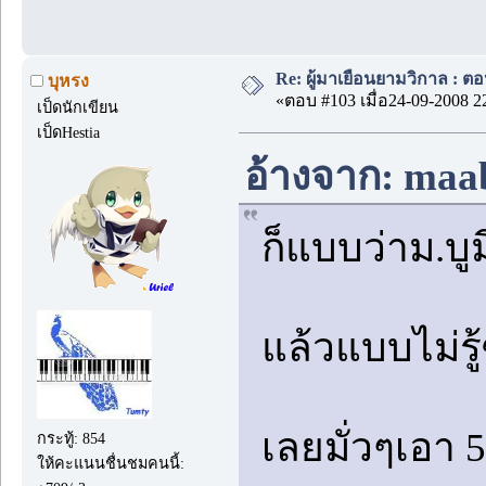
Re: ผู้มาเยือนยามวิกาล : ต
บุหรง
«ตอบ #103 เมื่อ24-09-2008 2
เป็ดนักเขียน
เป็ดHestia
อ้างจาก: maab
ก็แบบว่าม.บู
แล้วแบบไม่รู
เลยมั่วๆเอา 
กระทู้: 854
ให้คะแนนชื่นชมคนนี้: