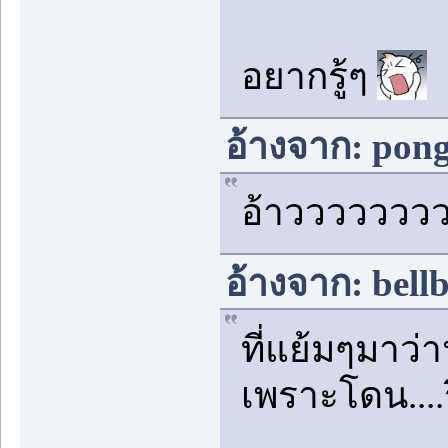
อยากรู้ๆ
อ้างจาก: pong
อ้าวววววววว
อ้างจาก: bell
ที่แย้มๆมาว่
เพราะโดน....