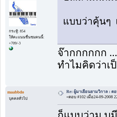
แบบว่าคุ้นๆ
กระทู้: 854
ให้คะแนนชื่นชมคนนี้:
+709/-3
จ๊ากกกกกก .
ทำไมคิดว่าเป็
Re: ผู้มาเยือนยามวิกาล : ต
maabbdo
«ตอบ #102 เมื่อ24-09-2008 2
บุคคลทั่วไป
ก็แบบว่าม.บูม