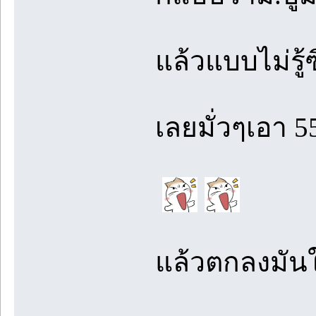
แล้วแบบไม่รู้
เลยมั่วๆเอา 5
แล้วตกลงมันใช