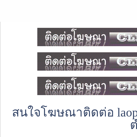
สนใจโฆษณาติดต่อ laoped
ต