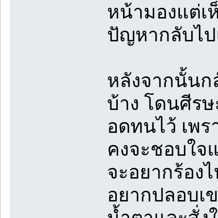
หน้ามองแต่เห
ปัญหากลับไป
หลังจากนั้นก
บ้าง โดนศีรษะ
อดทนไว้ เพรา
คงจะชอบใจแล้
จะอยากร้องไห้
อยากปลอบเขา
น้ำตาและสั่งใ