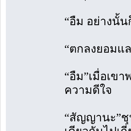
“อืม อย่างนั้นก
“ตกลงยอมแล
“อืม”เมื่อเขา
ความดีใจ
“สัญญานะ”ชุนย