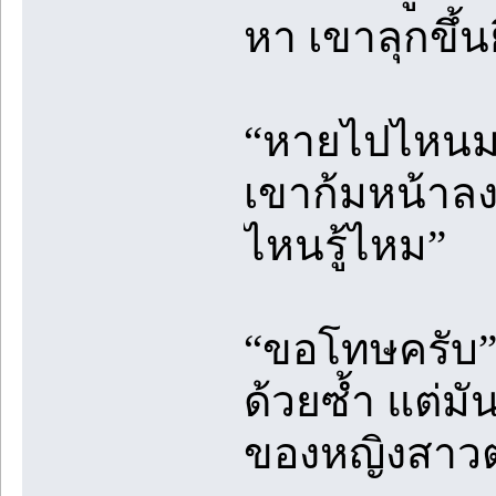
หา เขาลุกขึ้น
“หายไปไหนม
เขาก้มหน้าลง
ไหนรู้ไหม”
“ขอโทษครับ”เข
ด้วยซ้ำ แต่มั
ของหญิงสาวต