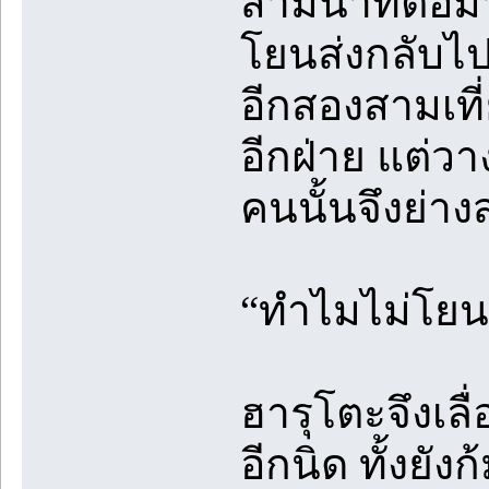
สามนาทีต่อมา
โยนส่งกลับไปใ
อีกสองสามเที
อีกฝ่าย แต่ว
คนนั้นจึงย่า
“ทำไมไม่โยนย
ฮารุโตะจึงเลื
อีกนิด ทั้งยัง