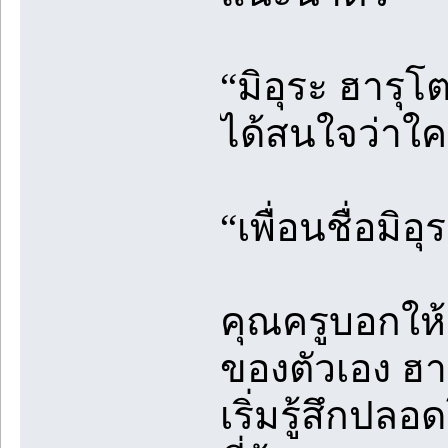
“มิอุระ ฮารุ
ได้สนใจว่าใค
“เพื่อนชื่อมิ
คุณครูบอกให้เ
ของตัวเอง ฮารุ
เริ่มรู้สึกปลอ