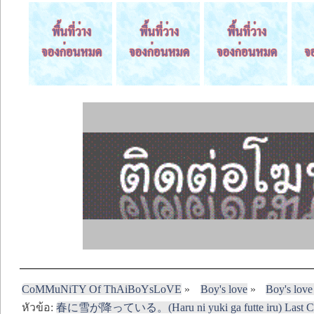
CoMMuNiTY Of ThAiBoYsLoVE
»
Boy's love
»
Boy's love
หัวข้อ:
春に雪が降っている。(Haru ni yuki ga futte iru) Last Chap