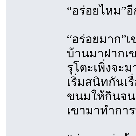
“อร่อยไหม”อี
“อร่อยมาก”เข
บ้านมาฝากเขา
รุโตะเพิ่งจะม
เริ่มสนิทกันเร
ขนมให้กินจนพ
เขามาทำการบ