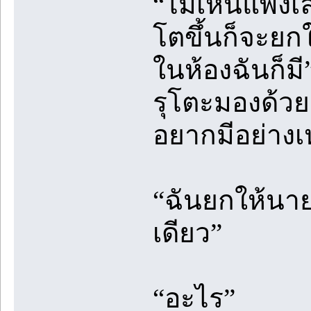
“ไม่เห็นแพงเล
โตขึ้นก็จะยกให้
ในห้องฉันก็มี”
รุโตะมองด้วย
อยากมีอย่างเห
“ฉันยกให้นาย 
เดียว”
“อะไร”