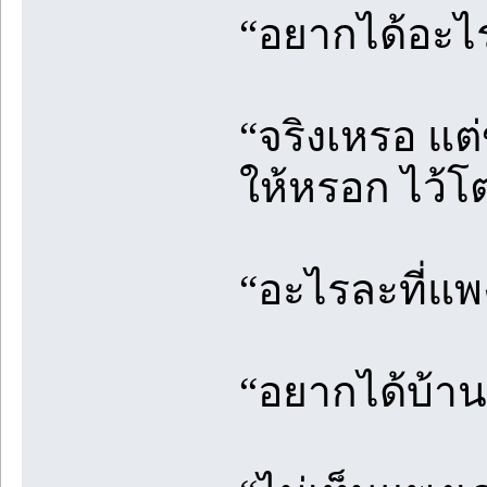
“อยากได้อะไร
“จริงเหรอ แต
ให้หรอก ไว้โต
“อะไรละที่แ
“อยากได้บ้าน 