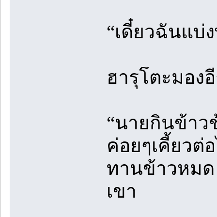
“เดี๋ยวฉันแบ่
ฮารุโตะมองอ
“นายกินข้าวช
ค่อยๆเคี้ยวต่
ทานข้าวหมด แ
เขา