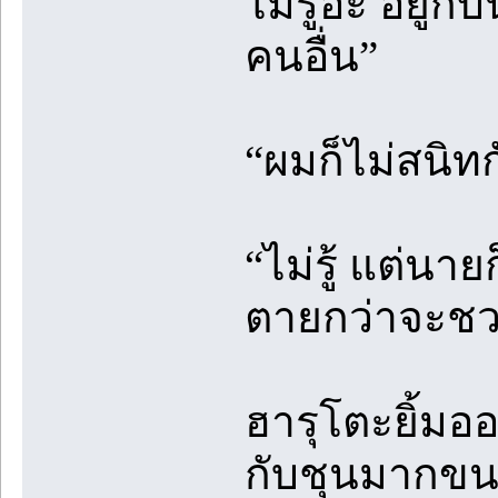
ไม่รู้อ่ะ อยู
คนอื่น”
“ผมก็ไม่สนิท
“ไม่รู้ แต่นา
ตายกว่าจะชว
ฮารุโตะยิ้มออ
กับชุนมากขน