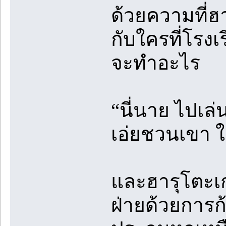
ด้วยความที่ฮ
กับใครที่โรงเร
จะทำอะไร
“นี่นาย ไปเล
เอ่ยชวนเขา ใ
และฮารุโตะเก
ฝ่ายด้วยการก