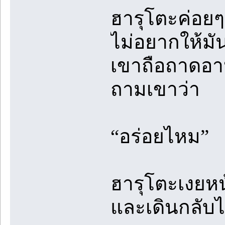
ฮารุโตะค่อย
ไม่อยากให้มัน
เขาถือถาดอาหา
ถามเขาว่า
“อร่อยไหม”
ฮารุโตะเงยหน
และเดินกลับไป