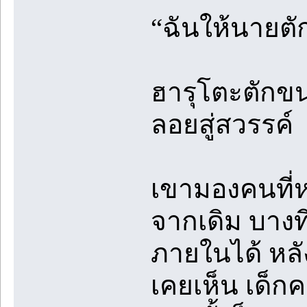
“ฉันให้นายตั
ฮารุโตะตักขนม
ลอยสู่สวรรค์
เขามองคนที่ห
จากเดิม บางท
ภายในได้ หลัง
เคยเห็น เด็ก