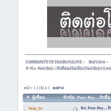
CoMMuNiTY Of ThAiBoYsLoVE
»
Boy's love
»
หัวข้อ:
Poor Boy…รักที่มองไม่เห็น [Yaoi Boy’s Lov
หน้า:
1
2
[
3
]
4
5
ลงล่าง
ผู้เขียน
หัวข้อ: Poor Boy…รักที่ม
Re: Poor Boy…รัก
Wut_Sv