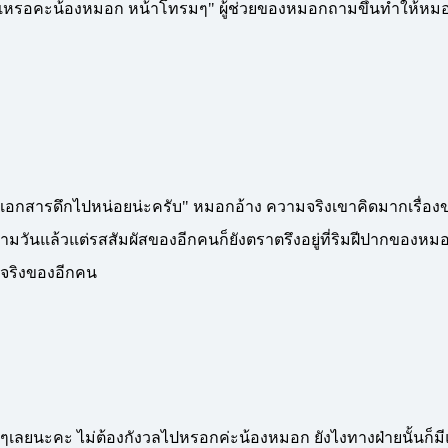
คะน้องหมอก หน้าโทรมๆ" ผู้ช่วยของหมอกถามขึ้นทำให้หมอกที่
กสารดึกไปหน่อยน่ะครับ" หมอกอ้าง ความจริงเขาคิดมากเรื่องข
าสามวันแล้วแต่รสสัมผัสของอีกคนก็ยังตราตรึงอยู่ที่ริมฝีปากของหมอ
ตัวจริงของอีกคน
ะคะ ไม่ต้องกังวลไปหรอกค่ะน้องหมอก ยังไงทางฝ่ายนั้นก็มีแต่ค