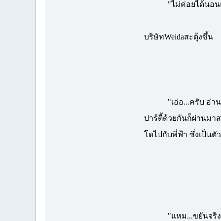
"ไม่ค่อยได้นอนเหรอ
บริษัทWeidaสะดุ้งขึ้น
"เอ่อ...ครับ อ่านเอ
ปาร์ตี้ด้วยกันก็ผ่านม
โดไปกับพี่ฟ้า ซึ่งเป็น
"แหม...ขยันจริงๆเลยน