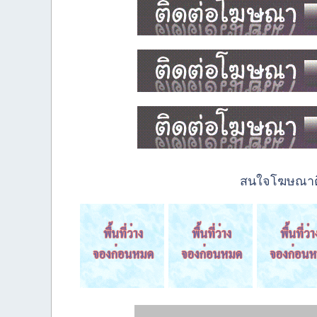
สนใจโฆษณาติด