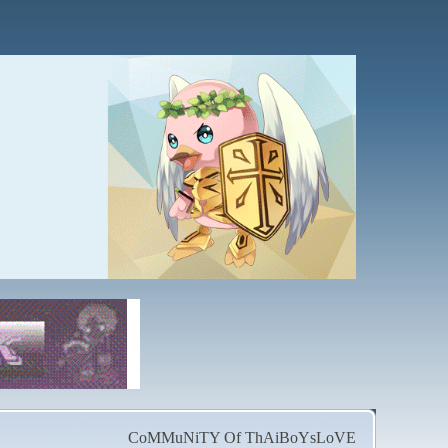
CoMMuNiTY Of ThAiBoYsLoVE