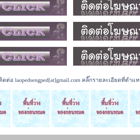
ต่อ laopedsengped[at]gmail.com คลิ๊กรายละเอียดที่ตำแหน