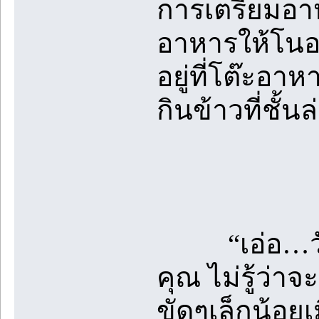
การเตรียมอาห
อาหารให้โนอา
อยู่ที่โต๊ะอา
กินข้าวที่ชั้น
“เอ่อ…วันนี
คุณ ไม่รู้ว่า
ขัดๆเล็กน้อยเม