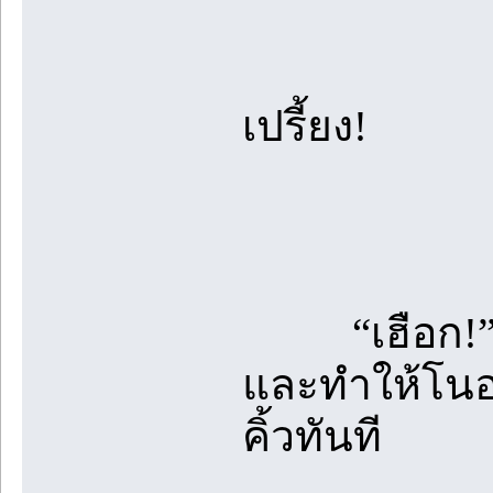
เปรี้ยง!
“เฮือก!” เส
และทำให้โนอาร
คิ้วทันที