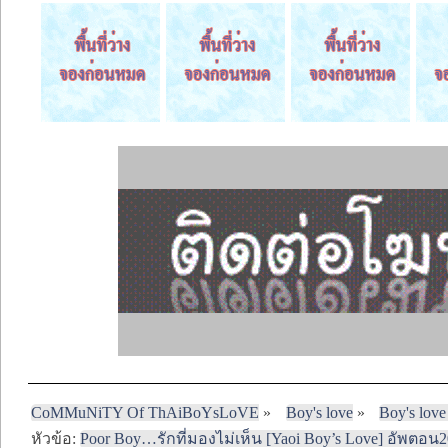
CoMMuNiTY Of ThAiBoYsLoVE
»
Boy's love
»
Boy's love
หัวข้อ:
Poor Boy…รักที่มองไม่เห็น [Yaoi Boy’s Love] อัพตอน2