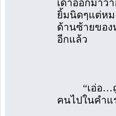
เดาออกมาว่
ยิ้มนิดๆแต่ห
ด้านซ้ายของห
อีกแล้ว
“เอ่อ…ถูกปา
คนไปในคำแ