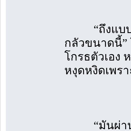
“ถึงแบบนั้น
กลัวขนาดนี้
โกรธตัวเอง ห
หงุดหงิดเพราะ
“มันผ่านมาแล