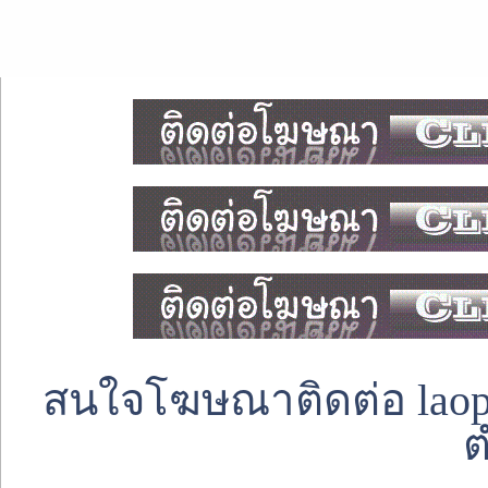
สนใจโฆษณาติดต่อ laoped
ต