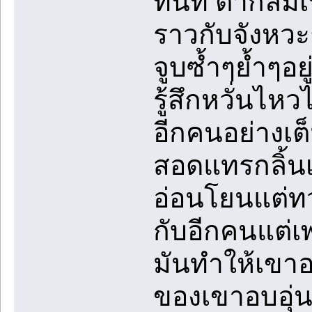
ทันที ตากลมเ
ราวกับจังหวะ
จูบซ้ำๆย้ำๆอย
รู้สึกหวั่นไ
อีกคนอย่างเต
สอดแทรกลิ้นเข
อ่อนโยนแต่ทว
กับอีกคนแต่
มันทำให้เขาอ
ของเขาอบอุ่น