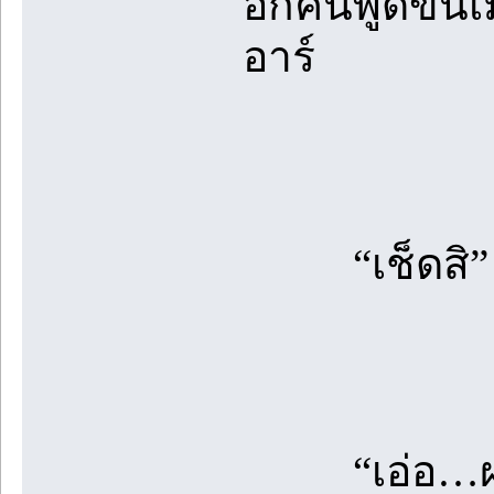
อีกคนพูดขึ้นเ
อาร์
“เช็ดสิ”
“เอ่อ…ผมงั