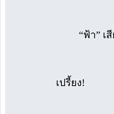
“ฟ้า” เสียงท
เปรี้ยง!