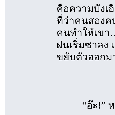
คือความบังเอิ
ที่ว่าคนสองค
คนทำให้เขา…
ฝนเริ่มซาลง 
ขยับตัวออกม
“อ๊ะ!” หมอก