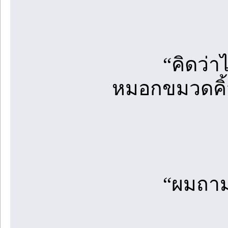
“คิดว่าไงล่
หมอกขมวดคิ้
“ผมถามคุณน