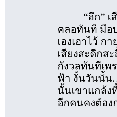
“ฮึก” เสียง
คลอทันที มือบ
เองเอาไว้ กาย
เสียงสะดึกสะ
กังวลทันทีเพร
ฟ้า งั้นวันนั้
นั้นเขาแกล้งท
อีกคนคงต้อง