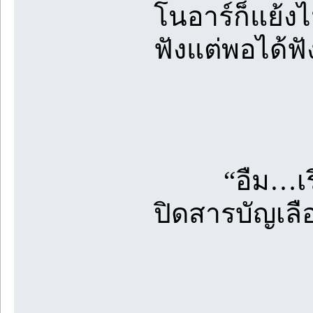
โนอาร์ก็แย้ง
ฟังแต่พอได้ฟัง
“อืม…เรื่อง
ปิดสารบัญเลือ