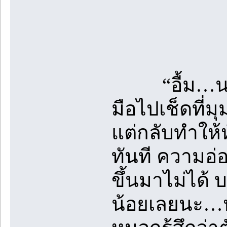
“อื้ม…นายน
มือไปเช็ดที่
แต่กลับทำให้
ทันที ความอ่
ขึ้นมาไม่ได้ 
น้อยเลยนะ…ห