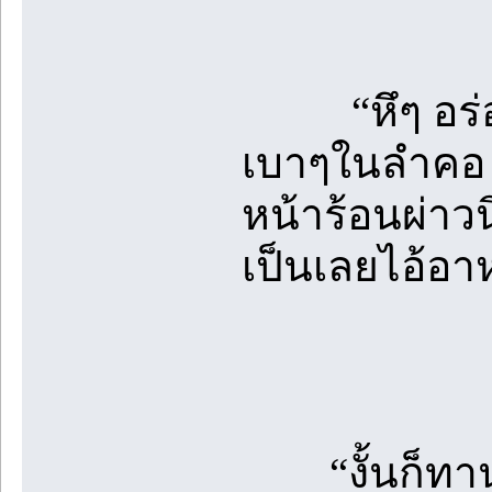
“หึๆ อร่อย”
เบาๆในลำคอ ห
หน้าร้อนผ่าวน
เป็นเลยไอ้อา
“งั้นก็ทาน