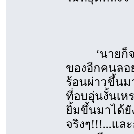
‘นายก็จะได้ม
ของอีกคนลอย
ร้อนผ่าวขึ้นม
ที่อบอุ่นงั้น
ยิ้มขึ้นมาได้ย
จริงๆ!!!...แ