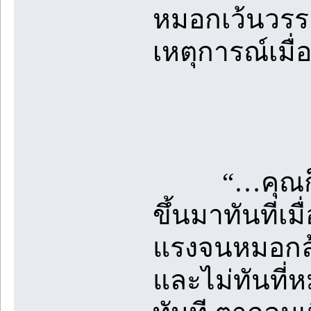
หมอกเว้นวรรค
เหตุการณ์เมื่
“…คุณก็…เป
ขึ้นมาทันทีเ
แรงจนหมอกล้
และไม่ทันที