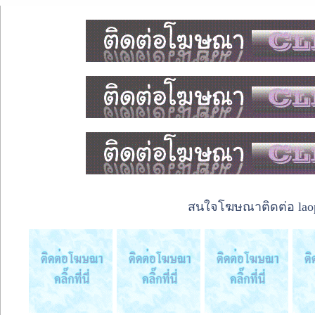
สนใจโฆษณาติดต่อ laope