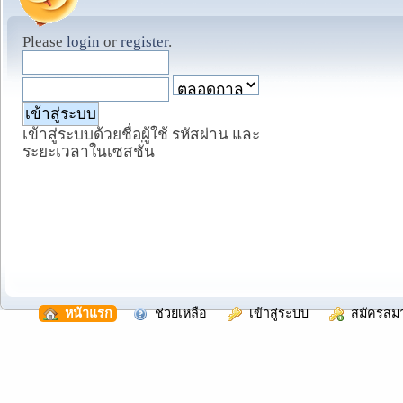
Please
login
or
register
.
เข้าสู่ระบบด้วยชื่อผู้ใช้ รหัสผ่าน และ
ระยะเวลาในเซสชั่น
  หน้าแรก
  ช่วยเหลือ
  เข้าสู่ระบบ
  สมัครสม