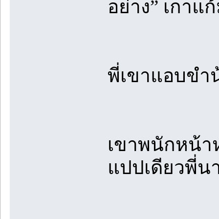
อย่าง” เกาแก้
พี่เขาแอบขำน้
เขาพนักหน้าห
แปปเดียวพี่น