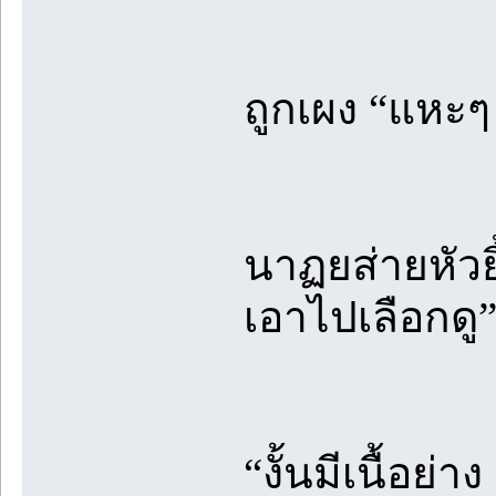
ถูกเผง “แหะๆ
นาฏยส่ายหัวย
เอาไปเลือกดู
“งั้นมีเนื้อย่