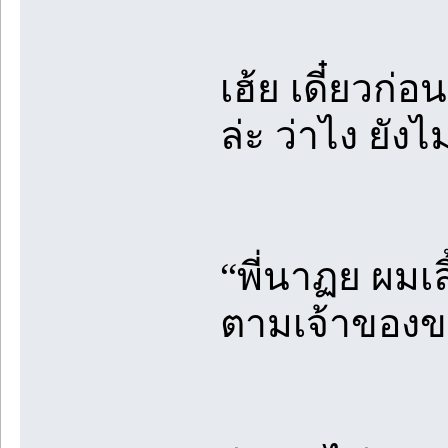
เฮ้ย เดี๋ยวก่
ล่ะ ว่าไง ยังไม
“พี่นาฏย ผมเล
ตามเจ้าของขา