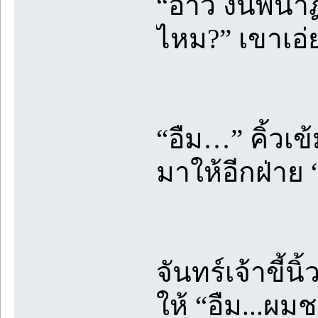
“อ่าว งั้นพี่
ไหม?” เขาเอ่ย
“อืม…” คิ้ว
มาให้อีกฝ่าย 
จันทร์เจ้าขี้น
ให้ “อืม...