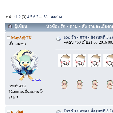
หน้า:
1
2
[
3
]
4
5
6
7
...
58
ลงล่าง
ผู้เขียน
หัวข้อ: รัก ▪️ ตาม ▪️ สั่ง รายละเอี
Re: รัก ▪️ ตาม ▪️ สั่ง (บทที่ 5.
MayA@TK
«ตอบ #60 เมื่อ21-08-2016 00:
เป็ดArtemis
กระทู้: 4982
ให้คะแนนชื่นชมคนนี้:
+51/-7
Re: รัก ▪️ ตาม ▪️ สั่ง (บทที่ 5.
p_phai