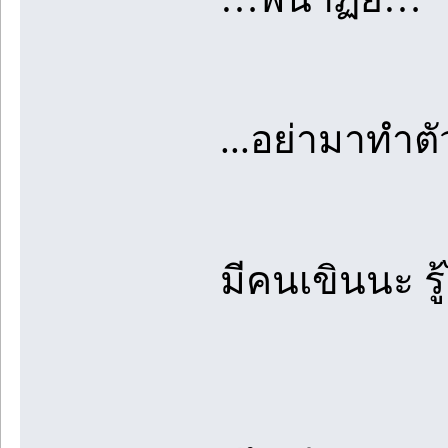
...อย่ามาทำต
มีคนเขินนะ รู