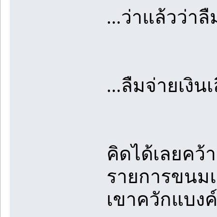
...ว่าแล้วว่า
...ลืมจ่ายเงิน
คิดได้เลยคว้
รายการขนมและ
เขาควักแบง