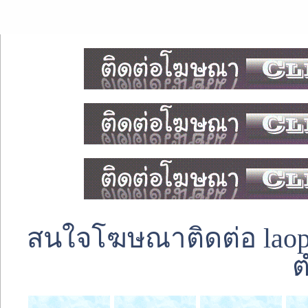
สนใจโฆษณาติดต่อ laoped
ต