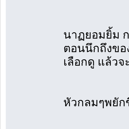
นาฏยอมยิ้ม ก
ตอนนึกถึงของ
เลือกดู แล้ว
หัวกลมๆพยักข