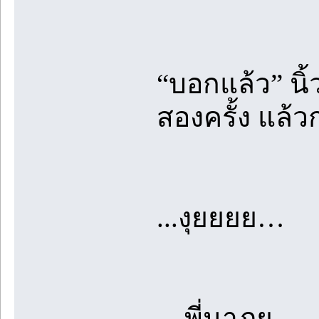
“บอกแล้ว” นิ
สองครั้ง แล้
...งุยยยย…
…พี่นาฏย…