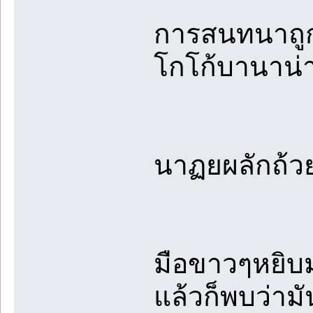
การสนทนาถูกข
โกโก้บานาน่า
นาฏยผลักถ้วย
มือขาวๆหยิบ
แล้วก็พบว่าม