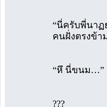
“นี่ครับพี่นาฏ
คนฝั่งตรงข้าม
“หึ นี่ขนม…”
???