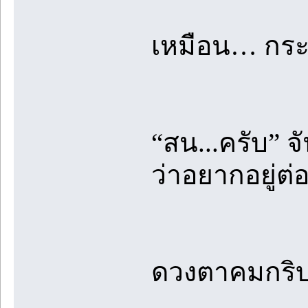
เหมือน… กระ
“สน...ครับ” จั
ว่าอยากอยู่ต่
ดวงตาคมกริบฉ