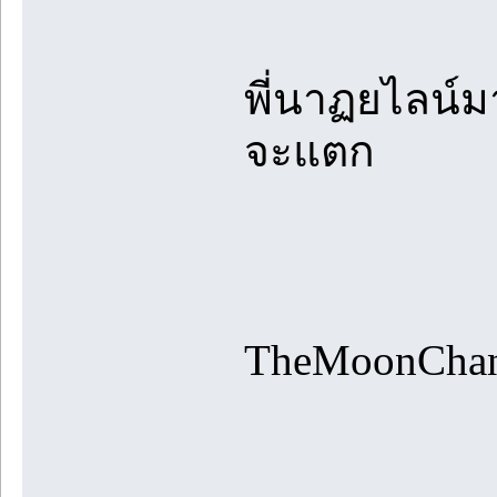
พี่นาฏยไลน์มา
จะแตก
TheMoonChan