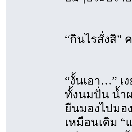
“กินไรสั่งสิ”
“งั้นเอา…” เ
ทั้งนมปั่น น้ำ
ยืนมองไปมอง น
เหมือนเดิม “