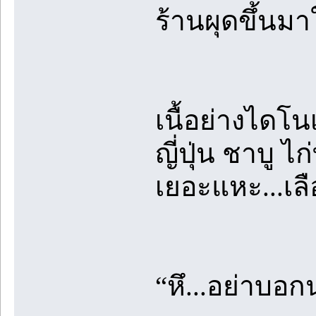
ร้านผุดขึ้นมา
เนื้อย่างไดโ
ญี่ปุ่น ชาบู 
เยอะแหะ...เลื
“หึ...อย่าบอก