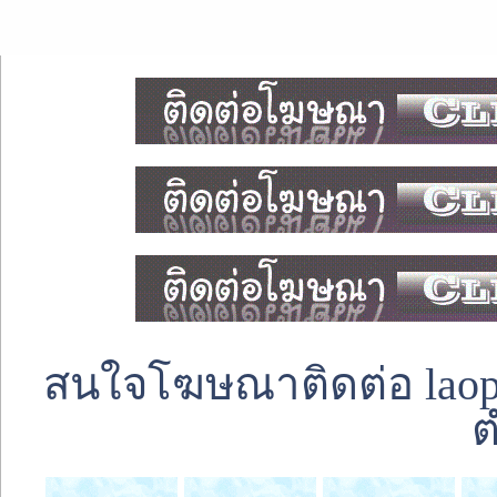
สนใจโฆษณาติดต่อ laoped
ต