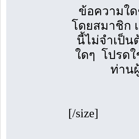
ข้อความใดๆ
โดยสมาชิก แล
นี้ไม่จำเป็
ใดๆ โปรดใช
ท่าน
[/size]