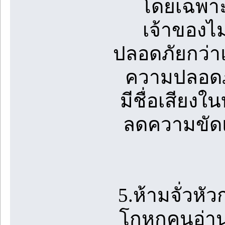
โดยเฉพาะ
เจ้าของไม
ปลอดภัยกว่าแล
ความปลอดภั
มีชื่อเสียงใ
ลดความขัดแย
5.ห้ามจั่วหัว
โกหกคนอ่านว่