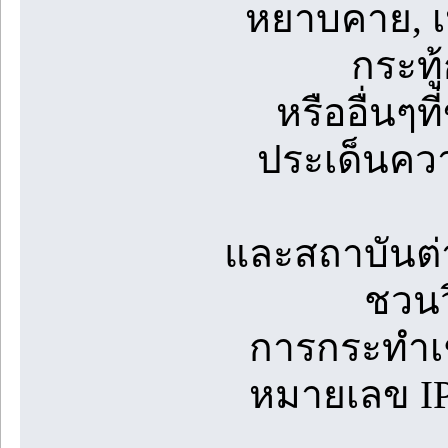
หยาบคาย, เป
กระทู
หรืออื่นๆท
ประเด็นควา
และสถาบันต่
ชวนว
การกระทำเช
หมายเลข IP 