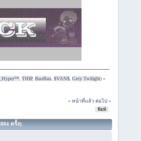
i_Hyper™
,
THIP
,
BaoBao
,
$VAN$
,
Grey Twilight
) »
« หน้าที่แล้ว
ต่อไป »
พิมพ์
884 ครั้ง)