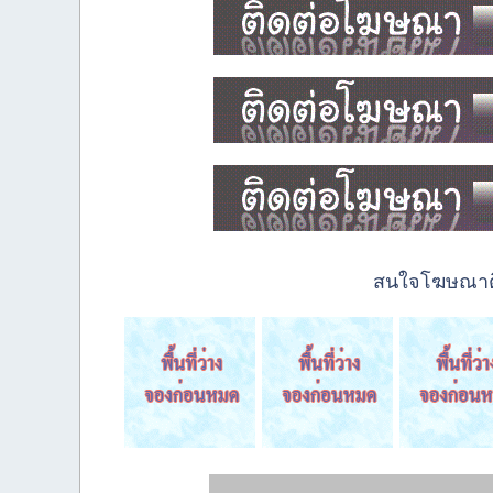
สนใจโฆษณาติด