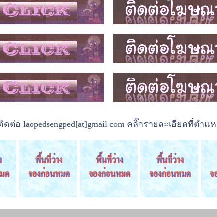
ต่อ laopedsengped[at]gmail.com คลิ๊กรายละเอียดที่ตำแหน