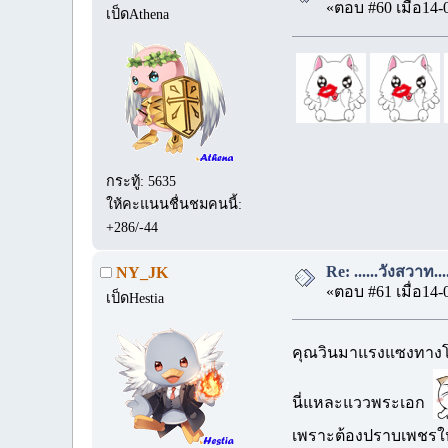
«ตอบ #60 เมื่อ14-
เป็ดAthena
กระทู้: 5635
ให้คะแนนชื่นชมคนนี้:
+286/-44
Re: ......วังสวาท.
NY_JK
«ตอบ #61 เมื่อ14-
เป็ดHestia
คุณวินมาแรงแซงทางโ
นี่แหละแววพระเอก
เพราะต้องปราบเพชรให้