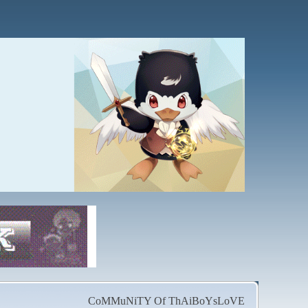
CoMMuNiTY Of ThAiBoYsLoVE