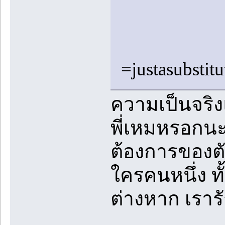
=justasubstit
ความเป็นจริงแ
พี่เหมหรอกน
ต้องการของตั
ใครคนหนึ่ง ทั
ต่างหาก เรารั