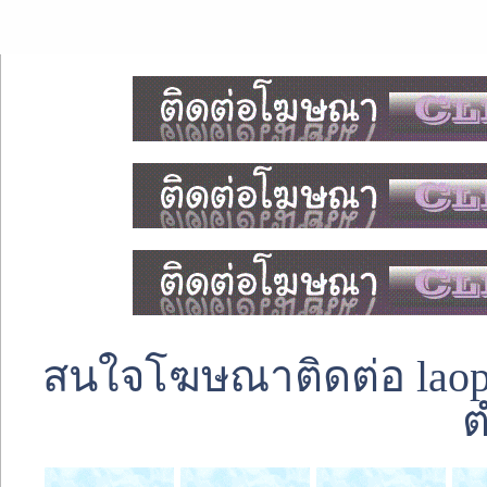
สนใจโฆษณาติดต่อ laoped
ต