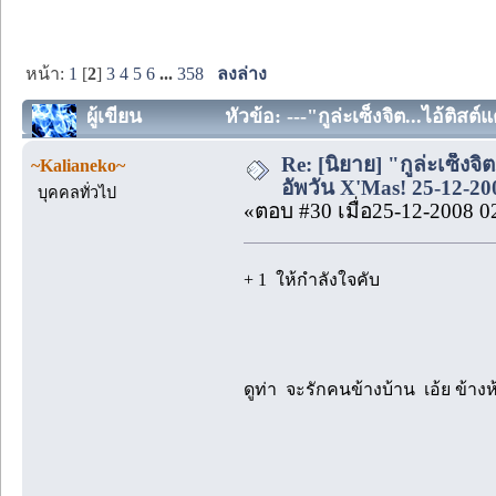
หน้า:
1
[
2
]
3
4
5
6
...
358
ลงล่าง
ผู้เขียน
หัวข้อ: ---"กูล่ะเซ็งจิต...ไอ้ติส
Re: [นิยาย] "กูล่ะเซ็งจิ
~Kalianeko~
อัพวัน X'Mas! 25-12-20
บุคคลทั่วไป
«ตอบ #30 เมื่อ25-12-2008 0
+ 1 ให้กำลังใจคับ
ดูท่า จะรักคนข้างบ้าน เอ้ย ข้างห