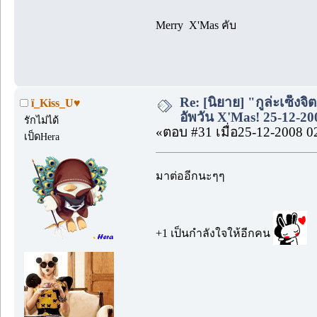
Merry X'Mas คับ
Re: [นิยาย] "กูล่ะเซ็งจิ
ï_Kiss_U♥
อัพวัน X'Mas! 25-12-20
รักไม่ได้
«ตอบ #31 เมื่อ25-12-2008 0
เป็ดHera
มาต่ออีกนะๆๆ
+1 เป็นกำลังใจให้อีกคน