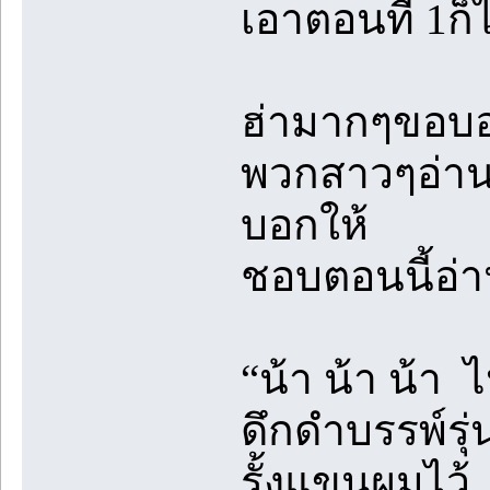
เอาตอนที่ 1ก็ไ
ฮ่ามากๆขอบอก
พวกสาวๆอ่า
บอกให้
ชอบตอนนี้อ่านท
“น้า น้า น้า 
ดึกดำบรรพ์รุ
รั้งแขนผมไว้