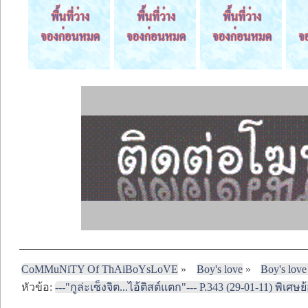
CoMMuNiTY Of ThAiBoYsLoVE
»
Boy's love
»
Boy's love
หัวข้อ:
---"กูล่ะเซ็งจิต...ไอ้ติสต์แตก"--- P.343 (29-01-11) พิเศ