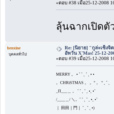
«ตอบ #38 เมื่อ25-12-2008 1
ลุ้นฉากเปิดตั
Re: [นิยาย] "กูล่ะเซ็งจิ
benxine
อัพวัน X'Mas! 25-12-20
บุคคลทั่วไป
«ตอบ #39 เมื่อ25-12-2008 1
MERRY 。 • ˚ ˚ ˛ ˚ ˛ • •
。CHRiSTMAS 。 。° 。 ° ˛ ˚ ˛
_Π___＿ 。 ˚ ˚ ˛ ˚ ˛ •˛ •˚
/____＿/ ＼。˚ ˚ ˛ ˚ ˛ •˛ •˚
｜ 田田｜門｜ ˚ ˛ ˚ ˛ •)