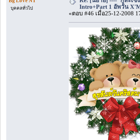
Re: [นิยาย] ----"กูล่ะเซ็
Bg LoVe NT
Intro+Part 1 อัพวัน X'
บุคคลทั่วไป
«ตอบ #46 เมื่อ25-12-2008 1