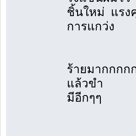
ชิ้นใหม่ แร
การแกว่ง
ร้ายมากกกก
แล้วขำ
มีอีกๆๆ