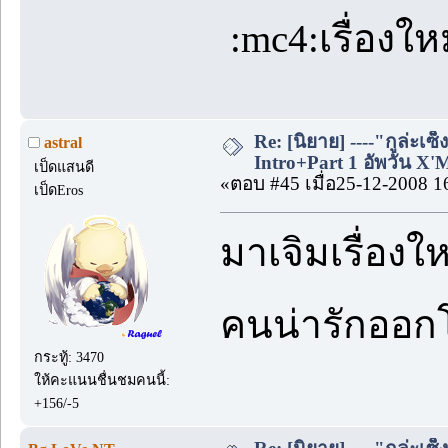
:mc4:เรื่องใหม
Re: [นิยาย] ----"กูล่ะเซ็
astral
Intro+Part 1 อัพวัน X'
เป็ดแสนดี
«ตอบ #45 เมื่อ25-12-2008 1
เป็ดEros
มาเจิมเรื่อง
คนน่ารักออก
กระทู้: 3470
ให้คะแนนชื่นชมคนนี้:
+156/-5