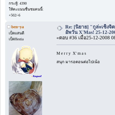
กระทู้: 4390
ให้คะแนนชื่นชมคนนี้:
+502/-6
Re: [นิยาย] "กูล่ะเซ็งจิ
ben~ya
อัพวัน X'Mas! 25-12-20
เป็ดแสนดี
«ตอบ #36 เมื่อ25-12-2008 0
เป็ดHestia
M e r r y X' m a s
สนุก มารอตอนต่อไปเน้อ