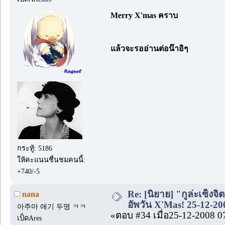
Merry X'mas คราบ
แล้วจะรออ่านต่อน๊าอิๆ
กระทู้: 5186
ให้คะแนนชื่นชมคนนี้:
+740/-5
Re: [นิยาย] "กูล่ะเซ็งจิ
nana
อัพวัน X'Mas! 25-12-20
아주마 애기 두명 ㅋㅋ
«ตอบ #34 เมื่อ25-12-2008 0
เป็ดAres