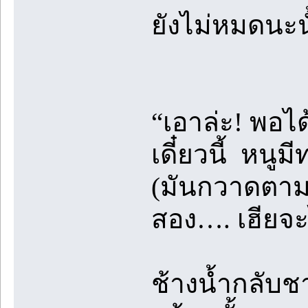
ยังไม่หมดนะนั
“เอาล่ะ! พอไ
เดี๋ยวนี้ หนู
(มันกวาดตามอ
สอง…. เฮียจะ
ช้างน้ำกลับช