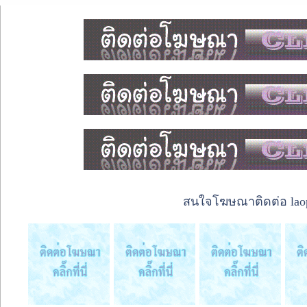
สนใจโฆษณาติดต่อ laope