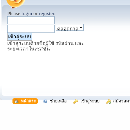
Please
login
or
register
.
เข้าสู่ระบบด้วยชื่อผู้ใช้ รหัสผ่าน และ
ระยะเวลาในเซสชั่น
  หน้าแรก
  ช่วยเหลือ
  เข้าสู่ระบบ
  สมัครสม