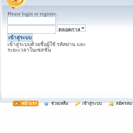
Please
login
or
register
.
เข้าสู่ระบบด้วยชื่อผู้ใช้ รหัสผ่าน และ
ระยะเวลาในเซสชั่น
  หน้าแรก
  ช่วยเหลือ
  เข้าสู่ระบบ
  สมัครสม