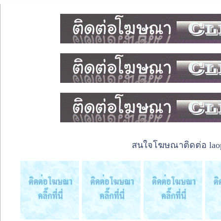
สนใจโฆษณาติดต่อ laope