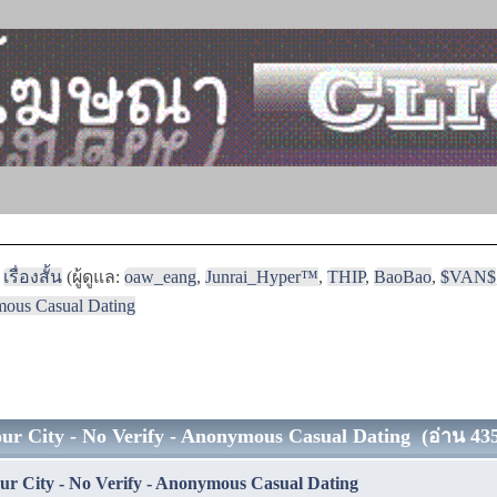
เรื่องสั้น
(ผู้ดูแล:
oaw_eang
,
Junrai_Hyper™
,
THIP
,
BaoBao
,
$VAN$
mous Casual Dating
 City - No Verify - Anonymous Casual Dating (อ่าน 435 
 City - No Verify - Anonymous Casual Dating