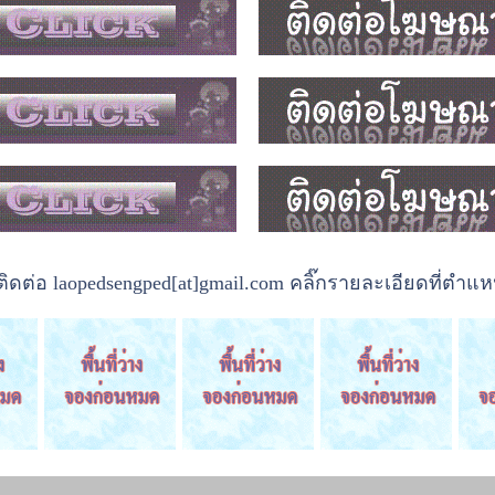
ต่อ laopedsengped[at]gmail.com คลิ๊กรายละเอียดที่ตำแหน