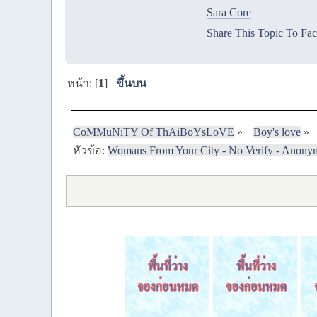
Sara Core
Share This Topic To Fa
หน้า: [
1
]
ขึ้นบน
CoMMuNiTY Of ThAiBoYsLoVE
»
Boy's love
»
หัวข้อ:
Womans From Your City - No Verify - Anony