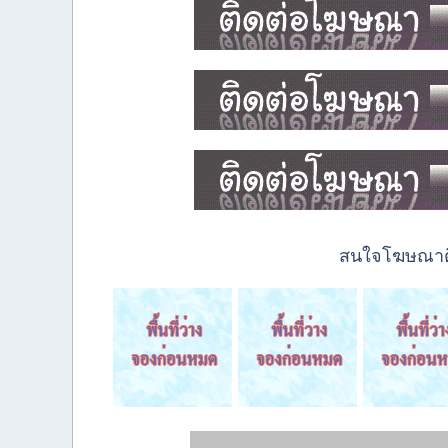
สนใจโฆษณาติด