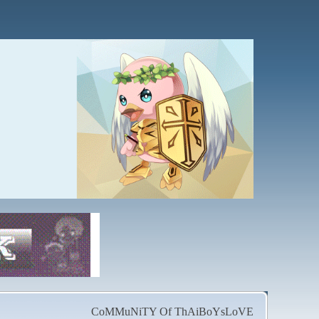
CoMMuNiTY Of ThAiBoYsLoVE