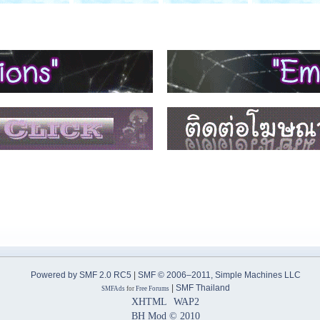
Powered by SMF 2.0 RC5
|
SMF © 2006–2011, Simple Machines LLC
|
SMF Thailand
SMFAds
for
Free Forums
XHTML
WAP2
BH Mod © 2010