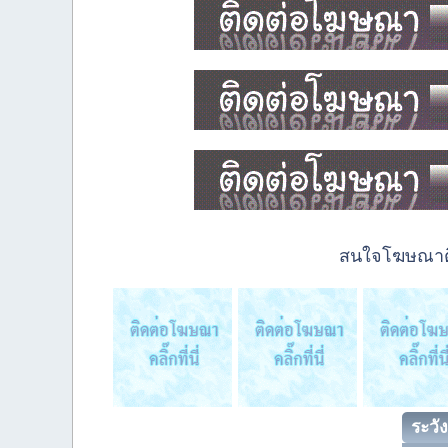
สนใจโฆษณาติด
ระวัง