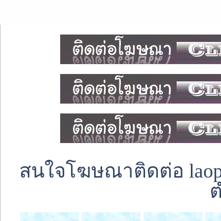
สนใจโฆษณาติดต่อ laoped
ต