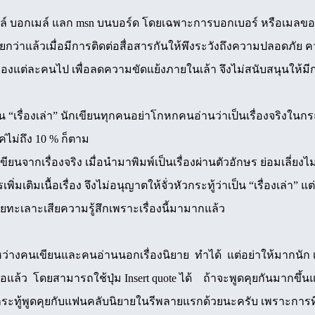
ล์ บอกเมล์ แลก msn บนบอร์ด โดยเฉพาะการบอกเบอร์ หรือเมลของคน
กว่าแล้วเมื่อมีการติดต่อสื่อสารกันให้พึงระวังถึงความปลอดภัย ค
ัวของแต่ละคนไป เพื่อลดความขัดแย้งภายในเล้า จึงไม่สนับสนุนให้ม
ป็น “เรื่องเล่า” นักเขียนทุกคนอย่าโกหกคนอ่านว่าเป็นเรื่องจริงในกรณี
ค่ไม่ถึง 10 % ก็ตาม
ขียนจากเรื่องจริง เมื่อนำมาพิมพ์เป็นเรื่องผ่านตัวอักษร ย่อมเลี่ยงไม่ได
เพิ่มเติมเนื้อเรื่อง จึงไม่อนุญาตให้จั่วหัวกระทู้ว่าเป็น “เรื่องเล่า”
ยทะเลาะเสียความรู้สึกเพราะเรื่องนี้มามากแล้ว
ว่างคนเขียนและคนอ่านนอกเรื่องนิยาย ทำได้ แต่อย่าให้มากนัก 
พอแล้ว โดยสามารถใช้ปุ่ม Insert quote ได้ ถ้าจะพูดคุยกันมากขึ้นแน
งกระทู้พูดคุยกับแฟนคลับนิยายในรีพลายแรกด้วยนะครับ เพราะกา