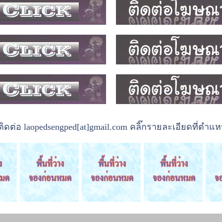
ต่อ laopedsengped[at]gmail.com คลิ๊กรายละเอียดที่ตำแหน