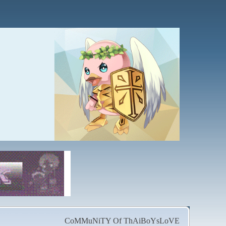
CoMMuNiTY Of ThAiBoYsLoVE