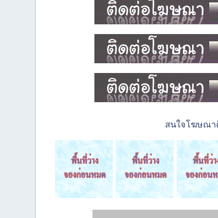
สนใจโฆษณาติด