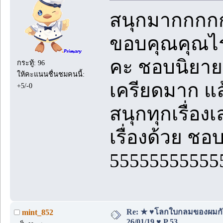
สนุกมากกก
ขอบคุณคุณไรท์
คะ ชอบนิยาย
กระทู้: 96
ให้คะแนนชื่นชมคนนี้:
เครียดมาก แ
+5/-0
สนุกทุกเรื่อง
เรื่องด้วย ช
55555555555
Re: ★ ♥โลกใบกลมของผมกั
mint_852
26/01/19 ♥ P.53