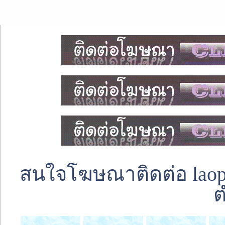
สนใจโฆษณาติดต่อ laoped
ต