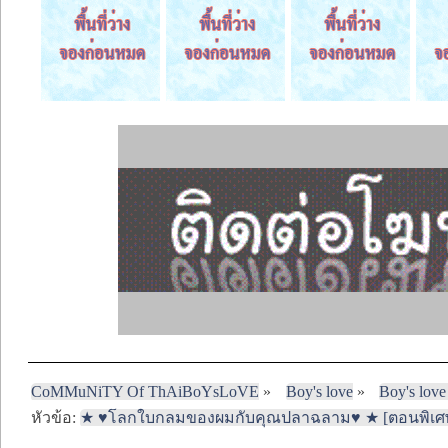
CoMMuNiTY Of ThAiBoYsLoVE
»
Boy's love
»
Boy's love
หัวข้อ:
★ ♥โลกใบกลมของผมกับคุณปลาฉลาม♥ ★ [ตอนพิเศษ] 