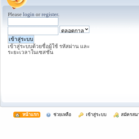
Please
login
or
register
.
เข้าสู่ระบบด้วยชื่อผู้ใช้ รหัสผ่าน และ
ระยะเวลาในเซสชั่น
  หน้าแรก
  ช่วยเหลือ
  เข้าสู่ระบบ
  สมัครสม