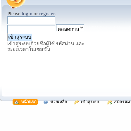
Please
login
or
register
.
เข้าสู่ระบบด้วยชื่อผู้ใช้ รหัสผ่าน และ
ระยะเวลาในเซสชั่น
  หน้าแรก
  ช่วยเหลือ
  เข้าสู่ระบบ
  สมัครสม