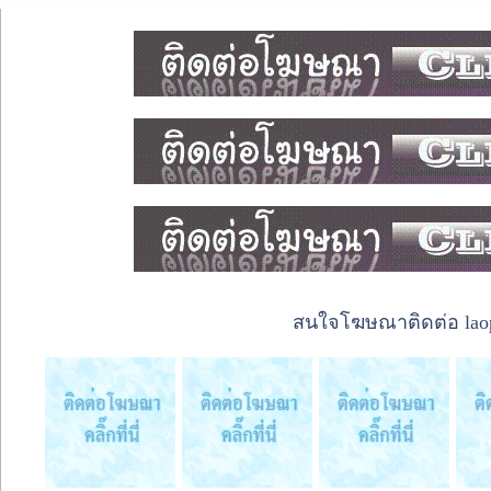
สนใจโฆษณาติดต่อ laope