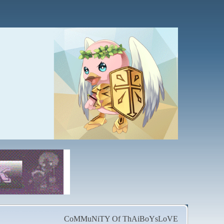
CoMMuNiTY Of ThAiBoYsLoVE