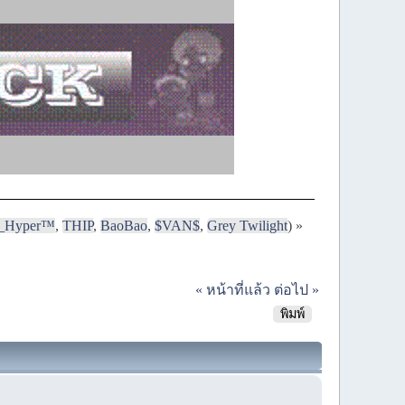
i_Hyper™
,
THIP
,
BaoBao
,
$VAN$
,
Grey Twilight
) »
« หน้าที่แล้ว
ต่อไป »
พิมพ์