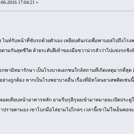
-06-2016 17:04:21 »
ง ไนท์รับหน้าที่ขับรถด้วยตัวเอง เหยียบคันเร่งเพื่อพาบอสไปถึงโรงพย
ตามกันสุดชีวิต ด้วยระดับฝีเท้าของมือขวาน่ากลัวว่าไปแข่งรถชิงที
พามิทมารักษา เป็นโรงบาลเอกชนใกล้สถานที่เกิดเหตุมากที่สุด อีกท
้อย่างถูกต้อง หากเป็นโรงพยาบาลอื่น เรื่องที่มิทโดนยาเสพติดเช่นนี
จอดเทียบหน้าอาคารหลัก ยามรีบกุลีกุจอเข้ามาหมายจะเปิดประตูให้
กมาปรายตามอง เขาโบกมือไล่ยามไปไกลๆ เวลานี้เขาไม่ใจเย็นพอจะน