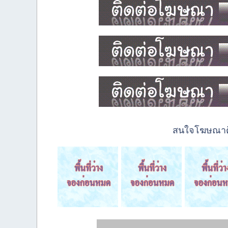
สนใจโฆษณาติด