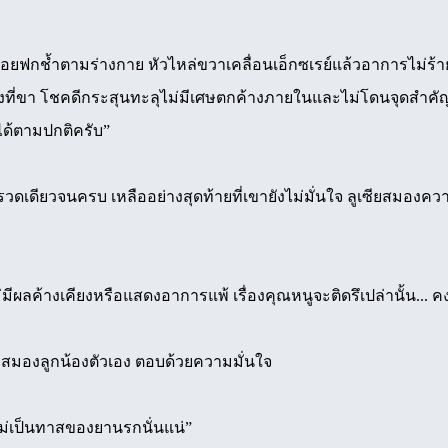
ฟกช้ำตามร่างกาย หัวไหล่ขวาเคลื่อนเอ็กซเรย์แล้วอาการไม่ร
กยิงที่ขา โชคดีกระสุนทะลุไม่มีเศษตกค้างภายในและไม่โดนจุดสำค
ได้ตามปกติครับ”
เดียวจนครบ เหลืออย่างสุดท้ายที่เขายังไม่มั่นใจ ลูเซียสมองควา
มีผลค้างเคียงหรือแสดงอาการแพ้ เรื่องคุณหนูจะติดรึเปล่านั้น... ค
ียสมองลูกน้องตัวเอง ตอบด้วยความมั่นใจ
ม่เป็นทาสของยานรกนั่นแน่”