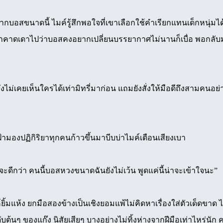
กบอสขนาดนี้ ไมค์รู้สึกพอใจที่เขาเลือกใช้คำเรียกแทนเด็กหนุ่มได้อ
เขาคาดเดาไปว่าบอสคงอยากเปลี่ยนบรรยากาศไม่นานก็เบื่อ พอกลับม
ังไม่เคยเห็นใครได้เท่ามิทรี่มาก่อน แถมยังสั่งให้มือดีถึงสามคนอย
เฝ้ามองปฏิกิริยาทุกคนก้าวขึ้นมาบีบบ่าไมค์เตือนเสียงเบา
ดีกว่า คนนี้บอสหวงขนาดฉันยังไม่เว้น พูดแค่นี้น่าจะเข้าใจนะ”
ยิ้มแห้ง ยกมือสองข้างเป็นเชิงยอมแพ้ไม่คิดหาเรื่องใส่ตัวเด็ดขาด
ดับต้นๆ ของแก๊ง นิสัยเสียๆ บางอย่างไม่ทิ้งห่างจากฝีมือเท่าไหร่น