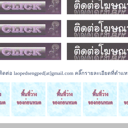
ต่อ laopedsengped[at]gmail.com คลิ๊กรายละเอียดที่ตำแหน