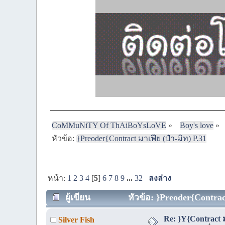
CoMMuNiTY Of ThAiBoYsLoVE
»
Boy's love
»
หัวข้อ:
}Preoder{Contract มาเฟีย (ป๋า-มิท) P.31
หน้า:
1
2
3
4
[
5
]
6
7
8
9
...
32
ลงล่าง
ผู้เขียน
หัวข้อ: }Preoder{Contract
Re: }Y{Contract ม
Silver Fish