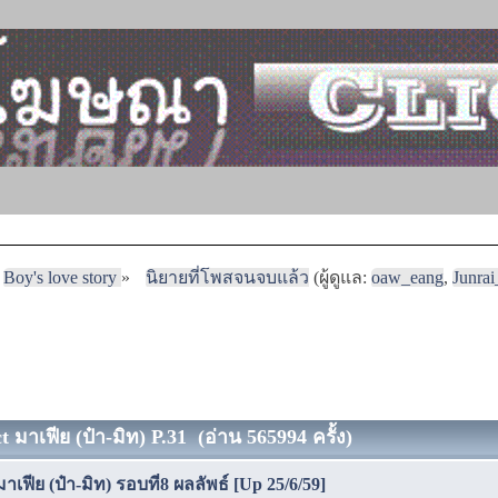
Boy's love story
»
นิยายที่โพสจนจบแล้ว
(ผู้ดูแล:
oaw_eang
,
Junra
 มาเฟีย (ป๋า-มิท) P.31 (อ่าน 565994 ครั้ง)
าเฟีย (ป๋า-มิท) รอบที่8 ผลลัพธ์ [Up 25/6/59]