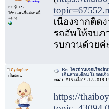
topic=67552
กระทู้: 123
ให้คะแนนชื่นชมคนนี้:
เนื่องจากติด
+44/-1
รถอัพให้จบภ
รบกวนด้วยค่
Re: ใครอ่านเจอเรื่องสั
Cyclopbee
เกินสามเดือน โปรดแจ้งล
เป็ดมัธยม
«ตอบ #15 เมื่อ19-12-2018 1
https://thaib
topic=43094.