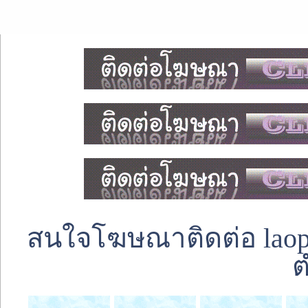
สนใจโฆษณาติดต่อ laoped
ต