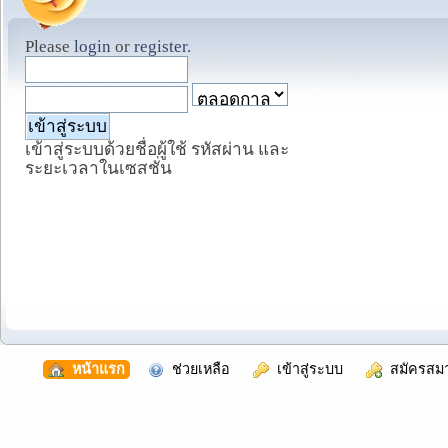
Please
login
or
register
.
เข้าสู่ระบบด้วยชื่อผู้ใช้ รหัสผ่าน และ
ระยะเวลาในเซสชั่น
  หน้าแรก
  ช่วยเหลือ
  เข้าสู่ระบบ
  สมัครสม