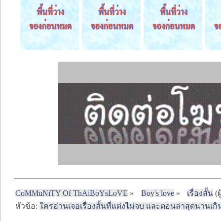
CoMMuNiTY Of ThAiBoYsLoVE
»
Boy's love
»
เรื่องสั้น
(ผ
หัวข้อ:
ใครอ่านเจอเรื่องสั้นที่แต่งไม่จบ และตอนล่าสุดนานเกิ