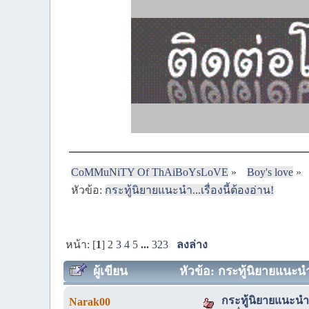
CoMMuNiTY Of ThAiBoYsLoVE
»
Boy's love
»
หัวข้อ:
กระทู้นิยายแนะนำ...เรื่องนี้ต้องอ่าน!
หน้า: [
1
]
2
3
4
5
...
323
ลงล่าง
ผู้เขียน
หัวข้อ: กระทู้นิยายแนะนำ.
กระทู้นิยายแนะนำ...
Narak00