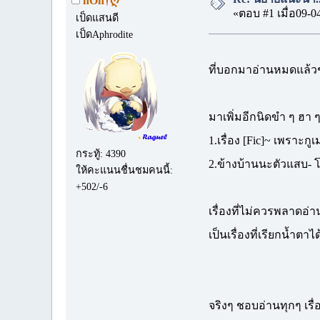
nOn†ღ
«ตอบ #1 เมื่อ09-0
เป็ดแสนดี
เป็ดAphrodite
ที่บอกมาอ่านหมดแล้
มาเพิ่มอีกนิดขำ ๆ ฮา ๆ
1.เรื่อง [Fic]~ เพราะก
กระทู้: 4390
2.ข้างบ้านนะตัวแสบ- โ
ให้คะแนนชื่นชมคนนี้:
+502/-6
เรื่องที่ไม่ควรพลาดอ่
เป็นเรื่องที่เรียกน้ำ
จริงๆ ชอบอ่านทุกๆ เรื