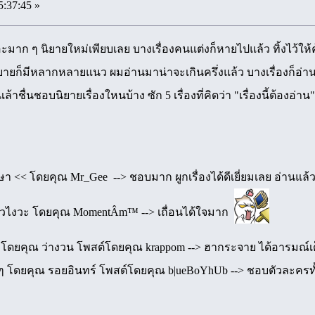
5:37:45 »
อะมาก ๆ นิยายใหม่เพียบเลย บางเรื่องคนแต่งก็หายไปแล้ว ทิ้งไว้ให
ยายก็มีหลากหลายแนว ผมอ่านมาน่าจะเกินครึ่งแล้ว บางเรื่องก็อ่
้าชื่นชอบนิยายเรื่องใหนบ้าง ซัก 5 เรื่องที่คิดว่า "เรื่องนี้ต้องอ่
ึกษา << โดยคุณ Mr_Gee --> ชอบมาก ผูกเรื่องได้ดีเยี่ยมเลย อ่านแ
.. แล้วไงวะ โดยคุณ MomentÂm™ --> เถื่อนได้ใจมาก
nd โดยคุณ ว่างวน โพสต์โดยคุณ krappom --> ฮากระจาย ได้อารมณ์
ยๆ โดยคุณ รอยอินทร์ โพสต์โดยคุณ b|ueBoYhUb --> ชอบตัวละครทั