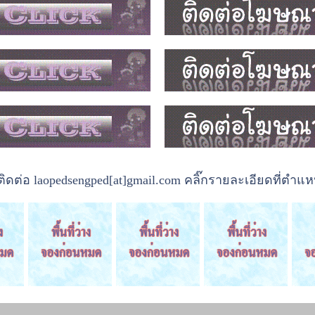
ต่อ laopedsengped[at]gmail.com คลิ๊กรายละเอียดที่ตำแหน