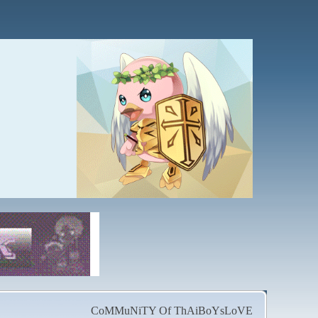
CoMMuNiTY Of ThAiBoYsLoVE