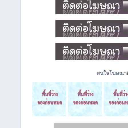
สนใจโฆษณาติด