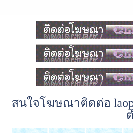
สนใจโฆษณาติดต่อ laoped
ต