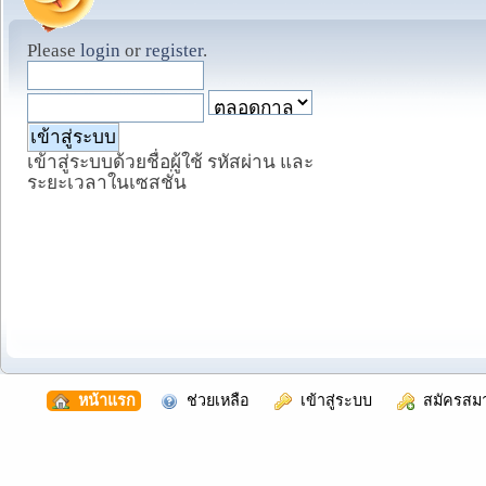
Please
login
or
register
.
เข้าสู่ระบบด้วยชื่อผู้ใช้ รหัสผ่าน และ
ระยะเวลาในเซสชั่น
  หน้าแรก
  ช่วยเหลือ
  เข้าสู่ระบบ
  สมัครสม