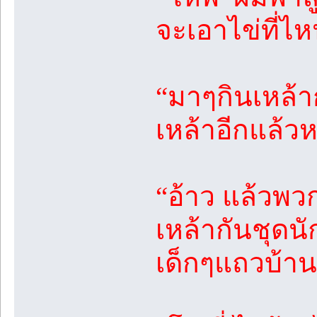
จะเอาไข่ที่ไห
“มาๆกินเหล้าก
เหล้าอีกแล้วห
“อ้าว แล้วพวก
เหล้ากันชุดนั
เด็กๆแถวบ้าน