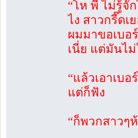
“โห พี่ ไม่รู้
ไง สาวกรี๊ดเย
ผมมาขอเบอร์
เนี่ย แต่มันไม
“แล้วเอาเบอร
แต่ก็ฟัง
“ก็พวกสาวๆห้