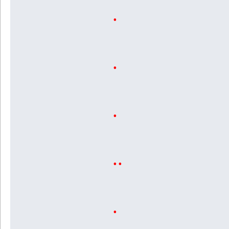
.
.
.
..
.