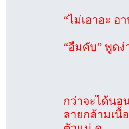
“ไม่เอาอะ อา
“อืมคับ” พูดง่
กว่าจะได้นอน
ลายกล้ามเนื้อ
ตัวแน่ ดู