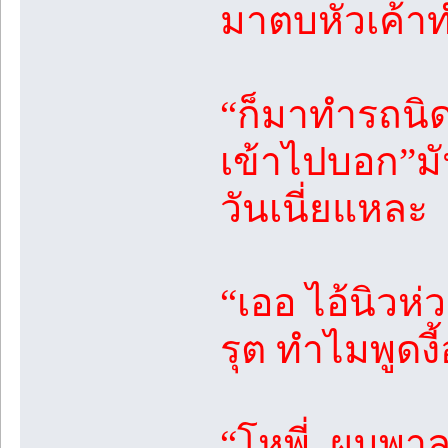
มาตบหัวเค้า
“ก็มาทำรถนิด
เข้าไปบอก”มั
วันเนี่ยแหละ
“เออ ไอ้นิวห่
รุต ทำไมพูดงี้
“โหพี่ ผมพาล