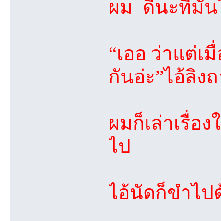
ผม ดีนะที่มั
“เออ ว่าแต่เม
กันอ่ะ”ไอ้ลิง
ผมก็เล่าเรื่อ
ไป
ไอ้นัดก็ขำไป