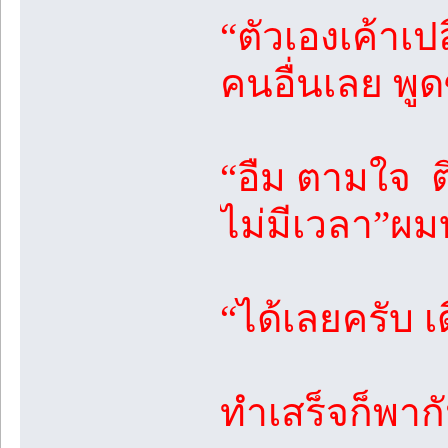
“ตัวเองเค้าเปล
คนอื่นเลย พู
“อืม ตามใจ ต
ไม่มีเวลา”ผ
“ได้เลยครับ เด
ทำเสร็จก็พาก