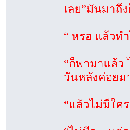
เลย”มันมาถึง
“ หรอ แล้วท
“ก็พามาแล้ว ไ
วันหลังค่อยม
“แล้วไม่มีใค