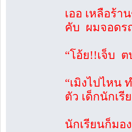
เออ เหลือร้า
คับ ผมจอดรถเ
“โอ้ย!!เจ็บ 
“เมิงไปไหน ทำ
ตัว เด็กนักเร
นักเรียนก็มอ