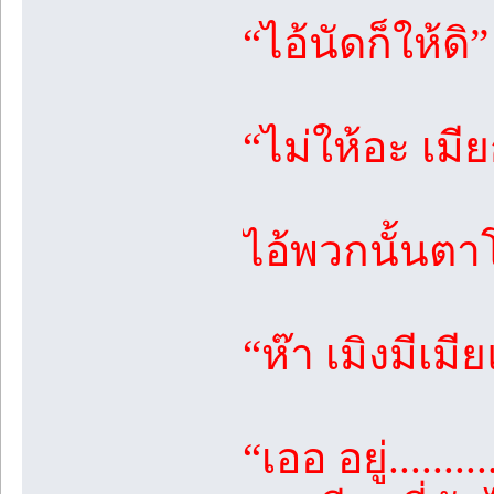
“ไอ้นัดก็ให้ด
“ไม่ให้อะ เมี
ไอ้พวกนั้นตา
“ห๊า เมิงมีเม
“เออ อยู่.....