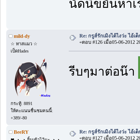
นัดนี่ขยันหาเ
Re: กรูส์รักเมิงได้ไงว่ะ ไอ้เ
mild-dy
«ตอบ #126 เมื่อ05-06-2012 2
☆ ทาสแมว ☆
เป็ดHades
รีบๆมาต่อน๊า
กระทู้: 8891
ให้คะแนนชื่นชมคนนี้:
+389/-80
Re: กรูส์รักเมิงได้ไงว่ะ ไอ้เ
BeeRY
«ตอบ #127 เมื่อ05-06-2012 2
❤｡◕‿◕｡ยิ้มเข้าไว้นะ｡◕‿◕｡