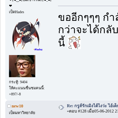
❤
เป็ดHades
ขออีกๆๆๆ กำ
กว่าจะได้กล
นี้
กระทู้: 9404
ให้คะแนนชื่นชมคนนี้:
+897/-8
Re: กรูส์รักเมิงได้ไงว่ะ ไอ้เ
new10
«ตอบ #128 เมื่อ05-06-2012 2
เป็ดมหาวิทยาลัย