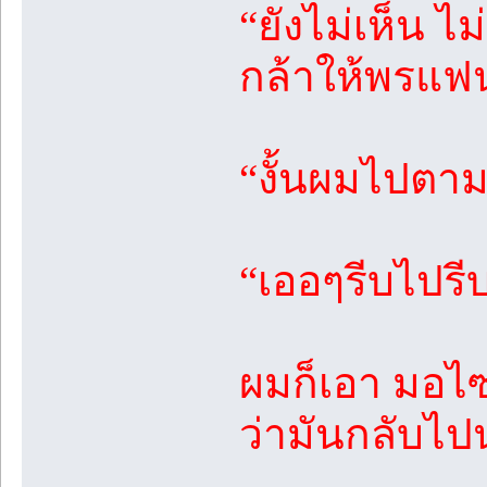
“ยังไม่เห็น 
กล้าให้พรแฟ
“งั้นผมไปตา
“เออๆรีบไปรี
ผมก็เอา มอไซ
ว่ามันกลับไ