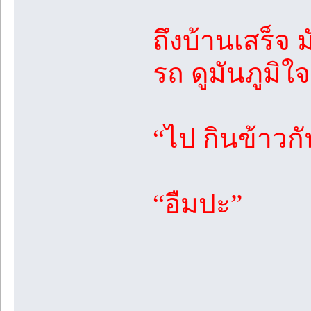
ถึงบ้านเสร็จ ม
รถ ดูมันภูมิ
“ไป กินข้าว
“อืมปะ”