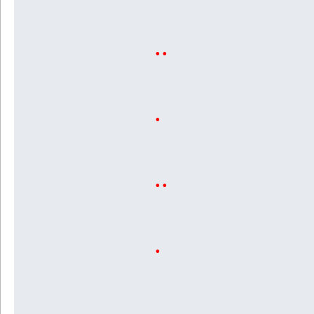
..
.
..
.
.