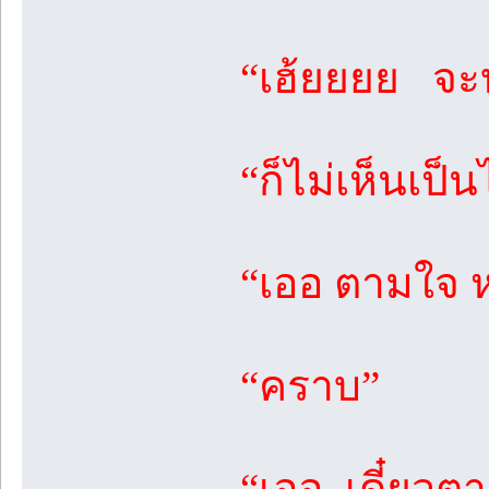
“เฮ้ยยยย จะบ
“ก็ไม่เห็นเป็
“เออ ตามใจ 
“คราบ”
“เออ เดี๋ยว