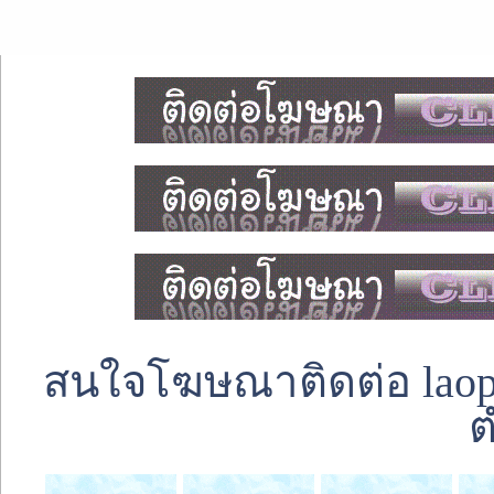
สนใจโฆษณาติดต่อ laoped
ต