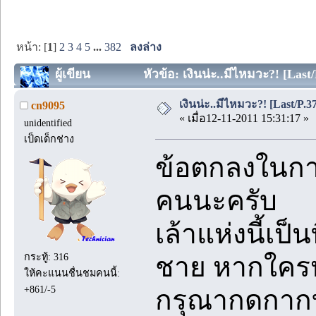
หน้า: [
1
]
2
3
4
5
...
382
ลงล่าง
ผู้เขียน
หัวข้อ: เงินน่ะ..มีไหมวะ?! [Last/
เงินน่ะ..มีไหมวะ?! [Last/P.3
cn9095
« เมื่อ12-11-2011 15:31:17 »
unidentified
เป็ดเด็กช่าง
ข้อตกลงในการ
คนนะครับ
เล้าแห่งนี้เป็
กระทู้: 316
ชาย หากใคร
ให้คะแนนชื่นชมคนนี้:
+861/-5
กรุณากดกาก