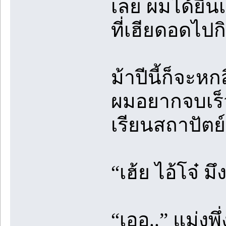
เลย ผมได้ยินเ
ที่เฮียดอดไปกิ
ม้าปีนี้ก็จะห
ผมอยากจบเร็ว
เรียนสถาปัตย
“เฮ้ย ไอ้โจ๋ 
“เออ..” แม่งพึ่