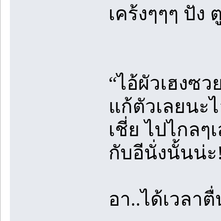
เคร้งๆๆๆ ปัง 
“ไอ้ผัวเฮงซว
แก้ตัวเลยนะไอ้
เชี่ย ไปไกลๆเ
กับอีนั่งนั้นน่ะ
อา..ได้เวลาต