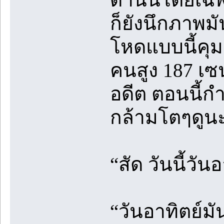
ก็ยังนึกภาพม
โหดแบบนี้คุ
คนสูง 187 เซน
อดีต ตอนนี้ก
กล้ามโตๆดูนะ
“สัด วันนี้วัน
“วันอาทิตย์มั