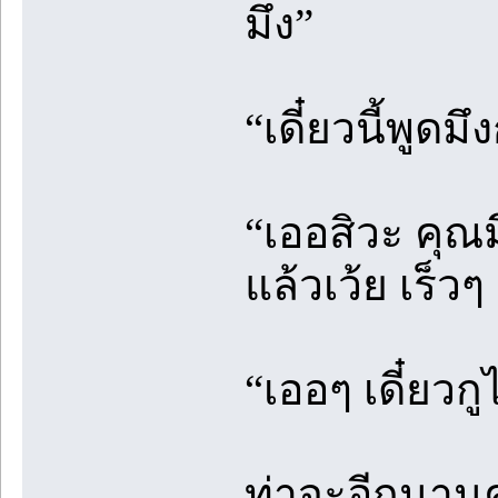
มึง”
“เดี๋ยวนี้พูดมึ
“เออสิวะ คุณ
แล้วเว้ย เร็วๆ
“เออๆ เดี๋ยวกู
ท่าจะอีกนานคร