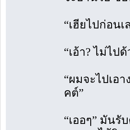
“เฮียไปก่อนเ
“เอ้า? ไม่ไปด
“ผมจะไปเอางาน
คต์”
“เออๆ” มันรับ