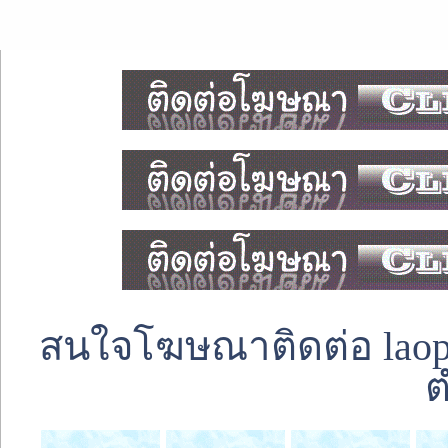
สนใจโฆษณาติดต่อ laoped
ต