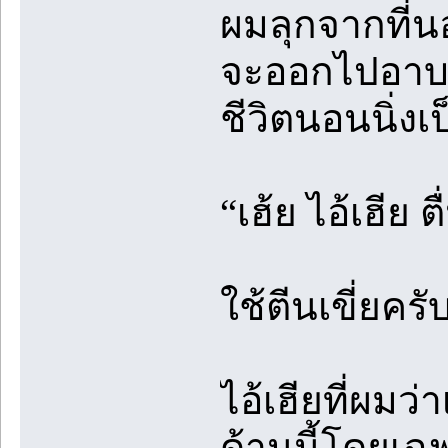
ผมลุกจากที่น
จะออกไปอาบน้ำ
ชีวิตนอนนิ่ง
“เฮ้ย ไอ้เฮีย ต
ใช้ตีนเขี่ยครั
ไอ้เฮียที่ผมว่า
ด้านนี้โดยเฉพ