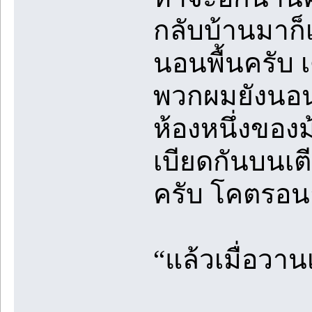
กลับบ้านมาก็เ
นอนพื้นครับ เ
พวกผมยังนอนห
ห้องหนึ่งของม
เบียดกันบนเตี
ครับ โคตรอ
“แล้วเมื่อวาน