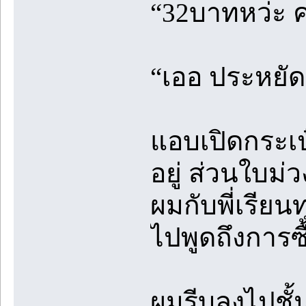
“32บาทหว่ะ ค
“เออ ประหยั
แอบเปิดกระเป๋
อยู่ ส่วนใบม
ผมกับพี่เรียน
ไปพูดถึงการซ
ผมรีบลงไปชั้น