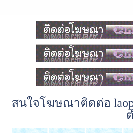
สนใจโฆษณาติดต่อ laoped
ต