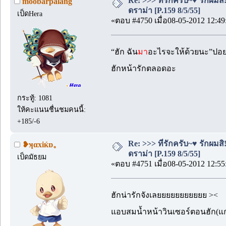
Re: >>> ที่รักครับ~♥ รักผ
moobarpalang
ดราม่า [P.159 8/5/55]
เป็ดHera
«ตอบ #4750 เมื่อ08-05-2012 12:49
“ฮัก ฉัน
มา
อะไรจะให้ด้วยนะ”ปอยจร
ฮักหน้ารักตลอดอะ
กระทู้: 1081
ให้คะแนนชื่นชมคนนี้:
+185/-6
Re: >>> ที่รักครับ~♥ รักผ
❥ʞαxiќɒ。
ดราม่า [P.159 8/5/55]
เป็ดมัธยม
«ตอบ #4751 เมื่อ08-05-2012 12:55
ฮักน่ารักจังเลยยยยยยยยยยย ><
แอบสมน้ำหน้าวินเซอร์ตอนฮัก(แกล