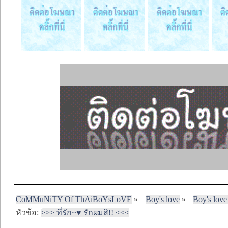
CoMMuNiTY Of ThAiBoYsLoVE
»
Boy's love
»
Boy's love
หัวข้อ:
>>> ที่รัก~♥ รักผมสิ!! <<<