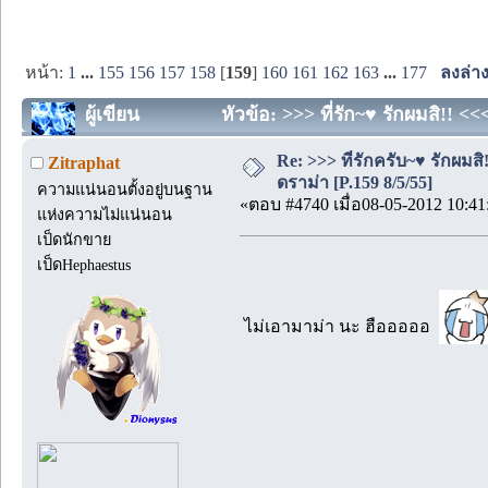
หน้า:
1
...
155
156
157
158
[
159
]
160
161
162
163
...
177
ลงล่า
ผู้เขียน
หัวข้อ: >>> ที่รัก~♥ รักผมสิ!! <<
Re: >>> ที่รักครับ~♥ รักผ
Zitraphat
ดราม่า [P.159 8/5/55]
ความแน่นอนตั้งอยู่บนฐาน
«ตอบ #4740 เมื่อ08-05-2012 10:41
แห่งความไม่แน่นอน
เป็ดนักขาย
เป็ดHephaestus
ไม่เอามาม่า นะ ฮือออออ