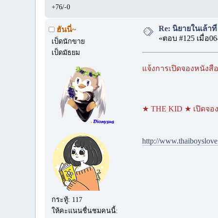
+76/-0
Re: นิยายในเล้าท
ฮันนี่~
«ตอบ #125 เมื่อ06
เป็ดนักขาย
เป็ดมัธยม
แจ้งการเปิดจองหนังสื
★ THE KID ★ เปิดจองถึ
http://www.thaiboyslo
กระทู้: 117
ให้คะแนนชื่นชมคนนี้: