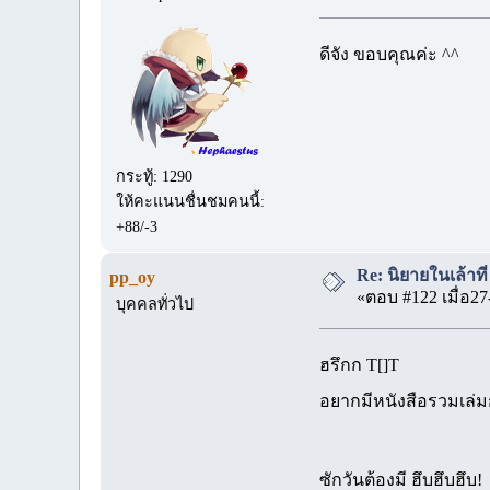
ดีจัง ขอบคุณค่ะ ^^
กระทู้: 1290
ให้คะแนนชื่นชมคนนี้:
+88/-3
Re: นิยายในเล้าท
pp_oy
«ตอบ #122 เมื่อ27
บุคคลทั่วไป
ฮรึกก T[]T
อยากมีหนังสือรวมเล่มก
ซักวันต้องมี ฮึบฮึบฮึบ