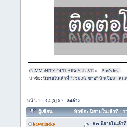
CoMMuNiTY Of ThAiBoYsLoVE
»
Boy's love
»
หัวข้อ:
นิยายในเล้าที่ "รวมเล่มขาย" นักเขียน , สน
หน้า:
1
2
3
4
[
5
]
6
7
ลงล่าง
ผู้เขียน
หัวข้อ: นิยายในเล้าที่ "
Re: นิยายในเล้าท
kawaiineko