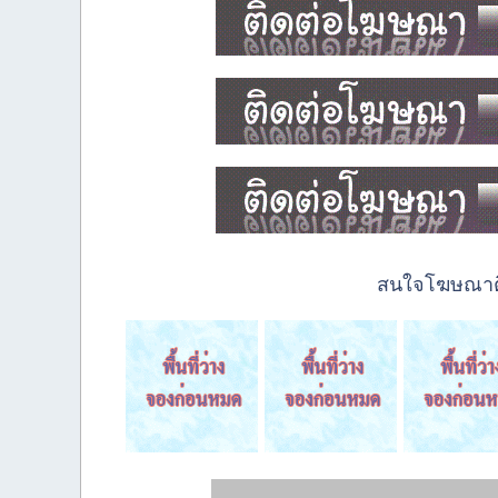
สนใจโฆษณาติด