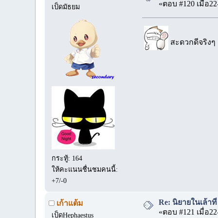
«ตอบ #120 เมื่อ22
เป็ดมัธยม
สะดวกดีจริง
กระทู้: 164
ให้คะแนนชื่นชมคนนี้:
+7/-0
Re: นิยายในเล้าท
เก้าแต้ม
«ตอบ #121 เมื่อ22
เป็ดHephaestus