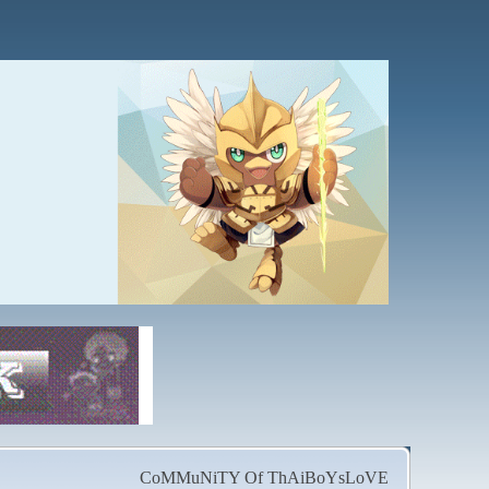
CoMMuNiTY Of ThAiBoYsLoVE