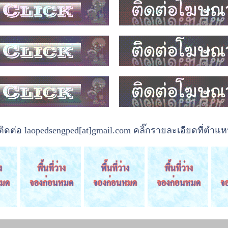
ต่อ laopedsengped[at]gmail.com คลิ๊กรายละเอียดที่ตำแหน