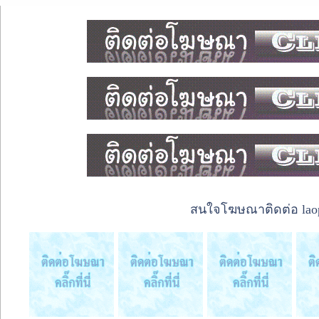
สนใจโฆษณาติดต่อ laope