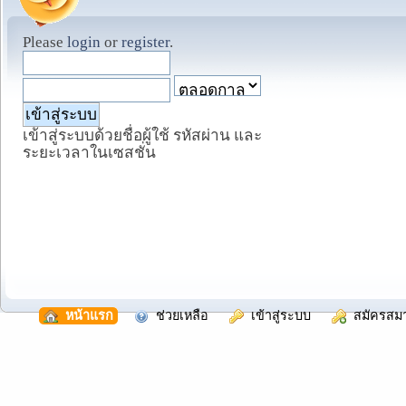
Please
login
or
register
.
เข้าสู่ระบบด้วยชื่อผู้ใช้ รหัสผ่าน และ
ระยะเวลาในเซสชั่น
  หน้าแรก
  ช่วยเหลือ
  เข้าสู่ระบบ
  สมัครสม