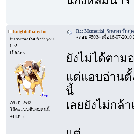
น้องหลิ่มน่าร
Re: Memorial~รักแรก รักสุด
knightofbabylon
«ตอบ #5034 เมื่อ16-07-2010 
it's sorrow that feeds your
lies!
เป็ดAres
ยังไม่ได้ตาม
แต่แอบอ่านตั
นี้
เลยยังไม่กล้
กระทู้: 2542
ให้คะแนนชื่นชมคนนี้:
+180/-51
แต่..