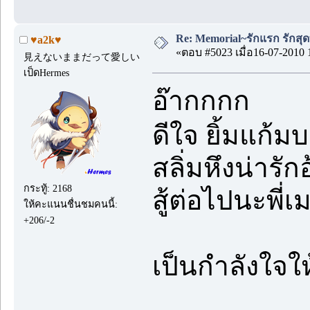
Re: Memorial~รักแรก รักสุด
♥a2k♥
«ตอบ #5023 เมื่อ16-07-2010 
見えないままだって愛しい
เป็ดHermes
อ๊ากกกก
ดีใจ ยิ้มแก้
สลิ่มหึงน่ารั
กระทู้: 2168
สู้ต่อไปนะพี่เ
ให้คะแนนชื่นชมคนนี้:
+206/-2
เป็นกำลังใจให