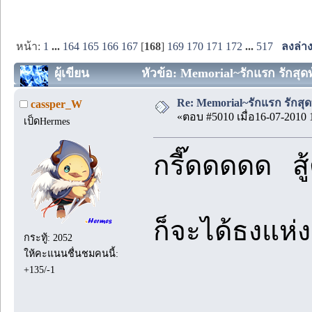
หน้า:
1
...
164
165
166
167
[
168
]
169
170
171
172
...
517
ลงล่า
ผู้เขียน
หัวข้อ: Memorial~รักแรก รักสุดท้
Re: Memorial~รักแรก รักสุด
cassper_W
«ตอบ #5010 เมื่อ16-07-2010 
เป็ดHermes
กรี๊ดดดดด สู้
ก็จะได้ธงแห่
กระทู้: 2052
ให้คะแนนชื่นชมคนนี้:
+135/-1