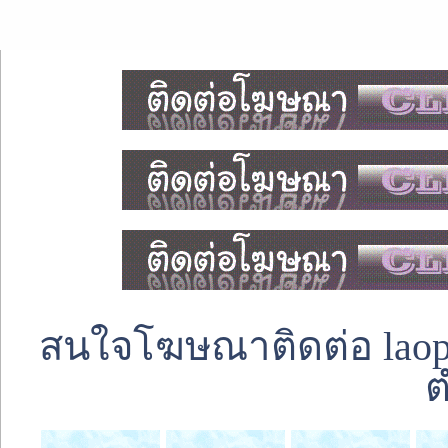
สนใจโฆษณาติดต่อ laoped
ต