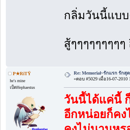
กลิ่มวันนี้แ
สู้ๆๆๆๆๆๆๆๆๆ 
Re: Memorial~รักแรก รักสุด
P★RiTŸ
«ตอบ #5029 เมื่อ16-07-2010 
he's mine
เป็ดHephaestus
วันนี้ได้แค่นี้ 
อีกหน่อยก็คง
คงไม่นานหรอก