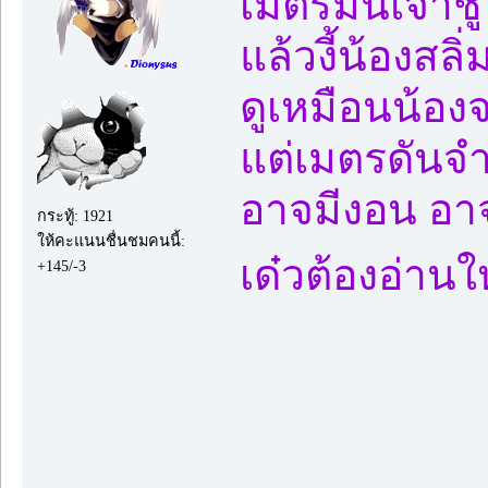
เมตรมันเจ้าชู
แล้วงี้น้องส
ดูเหมือนน้อง
แต่เมตรดันจำน
อาจมีงอน อาจม
กระทู้: 1921
ให้คะแนนชื่นชมคนนี้:
เด๋วต้องอ่านใ
+145/-3