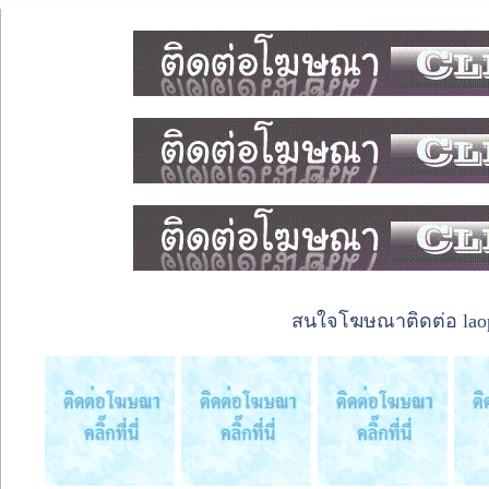
สนใจโฆษณาติดต่อ laope