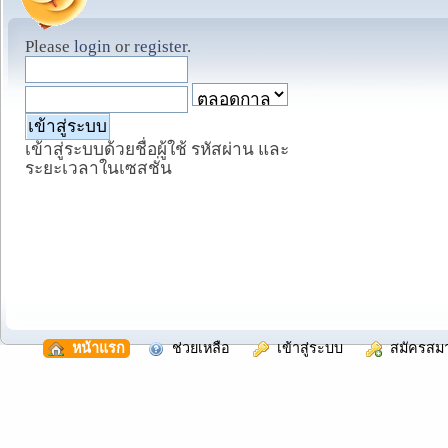
Please
login
or
register
.
เข้าสู่ระบบด้วยชื่อผู้ใช้ รหัสผ่าน และ
ระยะเวลาในเซสชั่น
  หน้าแรก
  ช่วยเหลือ
  เข้าสู่ระบบ
  สมัครสม