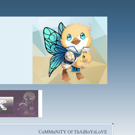
CoMMuNiTY Of ThAiBoYsLoVE