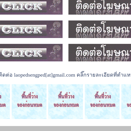
ต่อ laopedsengped[at]gmail.com คลิ๊กรายละเอียดที่ตำแหน