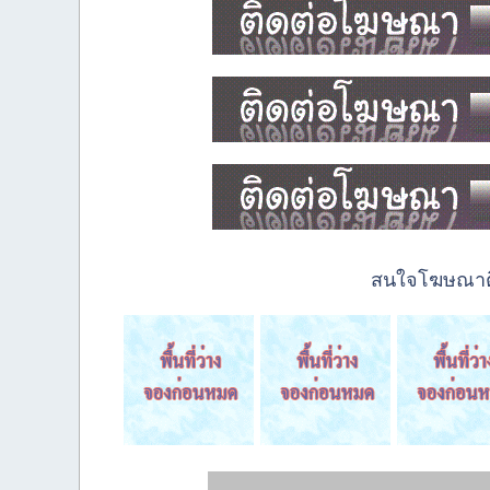
สนใจโฆษณาติด